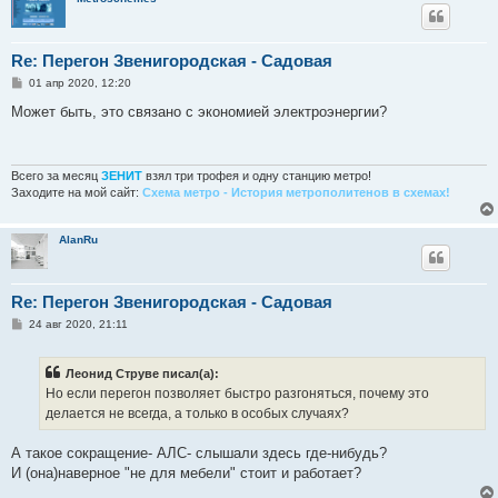
Re: Перегон Звенигородская - Садовая
С
01 апр 2020, 12:20
о
о
Может быть, это связано с экономией электроэнергии?
б
щ
е
н
и
Всего за месяц
ЗЕНИТ
взял три трофея и одну станцию метро!
е
Заходите на мой сайт:
Схема метро - История метрополитенов в схемах!
AlanRu
Re: Перегон Звенигородская - Садовая
С
24 авг 2020, 21:11
о
о
б
Леонид Струве писал(а):
щ
е
Но если перегон позволяет быстро разгоняться, почему это
н
делается не всегда, а только в особых случаях?
и
е
А такое сокращение- АЛС- слышали здесь где-нибудь?
И (она)наверное "не для мебели" стоит и работает?