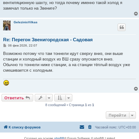
вентиляционную шахту, но тогда почему именно такой холод я
и
е
замечал только на Звениге?
GelezinisVilkas
Re: Перегон Звенигородская - Садовая
С
06 фев 2026, 22:07
о
о
Возможно потому что там тоннели идут сверху вниз, они выше
б
станции и холодный воздух из ВШ сразу опускается вниз.
щ
е
Обычно то тоннели ниже станции, а на станции тёплый воздух уже
н
смешивается с холодным.
и
е
Ответить
8 сообщений • Страница
1
из
1
Перейти
К списку форумов
Часовой пояс:
UTC+03:00
Создано на основе
phpBB
® Forum Software © phpBB Limited