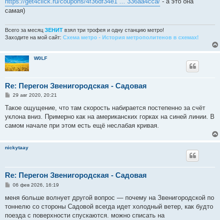
https://get4click.ru/coupons/4f36df34e1 ... 336aa4cca/
- а это она
б
самая)
щ
е
н
и
Всего за месяц
ЗЕНИТ
взял три трофея и одну станцию метро!
е
Заходите на мой сайт:
Схема метро - История метрополитенов в схемах!
W0LF
Re: Перегон Звенигородская - Садовая
С
29 авг 2020, 20:21
о
о
Такое ощущение, что там скорость набирается постепенно за счёт
б
уклона вниз. Примерно как на американских горках на синей линии. В
щ
е
самом начале при этом есть ещё неслабая кривая.
н
и
е
nickytaay
Re: Перегон Звенигородская - Садовая
С
06 фев 2026, 16:19
о
о
меня больше волнует другой вопрос — почему на Звенигородской по
б
тоннелю со стороны Садовой всегда идет холодный ветер, как будто
щ
е
поезда с поверхности спускаются. можно списать на
н