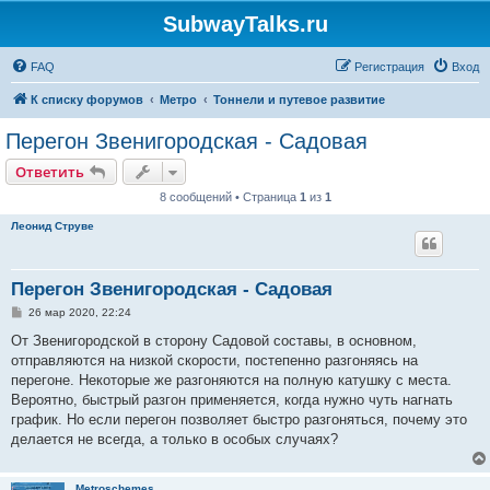
SubwayTalks.ru
FAQ
Регистрация
Вход
К списку форумов
Метро
Тоннели и путевое развитие
Перегон Звенигородская - Садовая
Ответить
8 сообщений • Страница
1
из
1
Леонид Струве
Перегон Звенигородская - Садовая
С
26 мар 2020, 22:24
о
о
От Звенигородской в сторону Садовой составы, в основном,
б
отправляются на низкой скорости, постепенно разгоняясь на
щ
е
перегоне. Некоторые же разгоняются на полную катушку с места.
н
Вероятно, быстрый разгон применяется, когда нужно чуть нагнать
и
е
график. Но если перегон позволяет быстро разгоняться, почему это
делается не всегда, а только в особых случаях?
Metroschemes