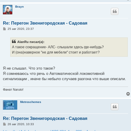
Brayn
Re: Перегон Звенигородская - Садовая
С
25 авг 2020, 23:37
о
о
б
AlanRu писал(а):
щ
е
А такое сокращение- АЛС- слышали здесь где-нибудь?
н
И (она)наверное "не для мебели" стоит и работает?
и
е
Я не слышал. Что это такое?
Я сомневаюсь что речь о Автоматической локомотивной
сигнализации , иначе бы небыло случаев разгона что выше описали.
Фанат Naruto!
Metroschemes
Re: Перегон Звенигородская - Садовая
С
26 авг 2020, 10:33
о
о