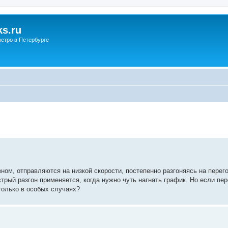
s.ru
етро в Петербурге
ном, отправляются на низкой скорости, постепенно разгоняясь на перег
трый разгон применяется, когда нужно чуть нагнать график. Но если пер
 только в особых случаях?