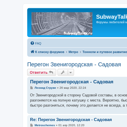
SubwayTalk
Форумы любителей м
FAQ
К списку форумов
Метро
Тоннели и путевое развитие
Перегон Звенигородская - Садовая
Ответить
Перегон Звенигородская - Садовая
С
Леонид Струве
»
26 мар 2020, 22:24
о
о
От Звенигородской в сторону Садовой составы, в основ
б
разгоняются на полную катушку с места. Вероятно, быс
щ
е
быстро разгоняться, почему это делается не всегда, а
н
и
е
Re: Перегон Звенигородская - Садовая
С
Metroschemes
»
01 апр 2020, 12:20