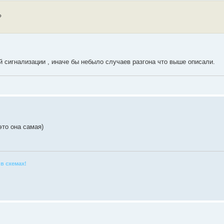
?
 сигнализации , иначе бы небыло случаев разгона что выше описали.
это она самая)
в схемах!