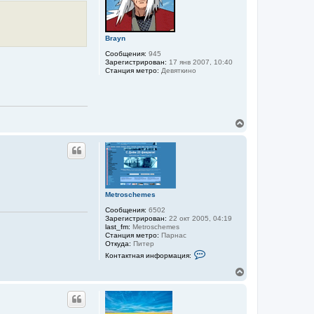
ь
т
с
е
я
л
к
я
Brayn
н
M
а
e
Сообщения:
945
t
ч
Зарегистрирован:
17 янв 2007, 10:40
r
а
Станция метро:
Девяткино
o
л
s
у
c
h
e
m
В
e
е
s
р
н
у
т
ь
с
Metroschemes
я
Сообщения:
6502
к
Зарегистрирован:
22 окт 2005, 04:19
н
last_fm:
Metroschemes
а
Станция метро:
Парнас
ч
Откуда:
Питер
а
К
Контактная информация:
л
о
н
у
В
т
е
а
р
к
н
т
у
н