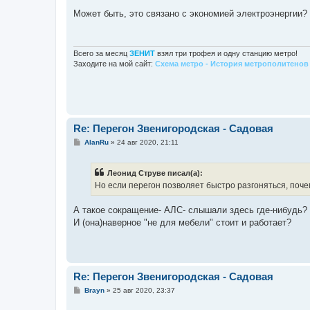
о
о
Может быть, это связано с экономией электроэнергии?
б
щ
е
н
и
Всего за месяц
ЗЕНИТ
взял три трофея и одну станцию метро!
е
Заходите на мой сайт:
Схема метро - История метрополитенов 
Re: Перегон Звенигородская - Садовая
С
AlanRu
»
24 авг 2020, 21:11
о
о
б
Леонид Струве писал(а):
щ
е
Но если перегон позволяет быстро разгоняться, почем
н
и
е
А такое сокращение- АЛС- слышали здесь где-нибудь?
И (она)наверное "не для мебели" стоит и работает?
Re: Перегон Звенигородская - Садовая
С
Brayn
»
25 авг 2020, 23:37
о
о