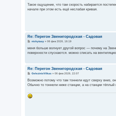
о
о
Такое ощущение, что там скорость набирается постепен
б
начале при этом есть ещё неслабая кривая.
щ
е
н
и
е
Re: Перегон Звенигородская - Садовая
С
nickytaay
»
06 фев 2026, 16:19
о
о
меня больше волнует другой вопрос — почему на Звени
б
поверхности спускаются. можно списать на вентиляцио
щ
е
н
и
е
Re: Перегон Звенигородская - Садовая
С
GelezinisVilkas
»
06 фев 2026, 22:07
о
о
Возможно потому что там тоннели идут сверху вниз, о
б
Обычно то тоннели ниже станции, а на станции тёплый
щ
е
н
и
е