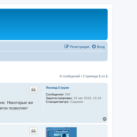
Регистрация
Вход
8 сообщений • Страница
1
из
1
Леонид Струве
Сообщения:
260
Зарегистрирован:
24 авг 2019, 15:18
Станция метро:
Садовая
оне. Некоторые же
егон позволяет
В
е
р
н
у