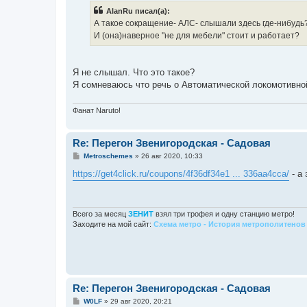
б
AlanRu писал(а):
щ
е
А такое сокращение- АЛС- слышали здесь где-нибудь
н
И (она)наверное "не для мебели" стоит и работает?
и
е
Я не слышал. Что это такое?
Я сомневаюсь что речь о Автоматической локомотивной
Фанат Naruto!
Re: Перегон Звенигородская - Садовая
С
Metroschemes
»
26 авг 2020, 10:33
о
о
https://get4click.ru/coupons/4f36df34e1 ... 336aa4cca/
- а 
б
щ
е
н
и
Всего за месяц
ЗЕНИТ
взял три трофея и одну станцию метро!
е
Заходите на мой сайт:
Схема метро - История метрополитенов 
Re: Перегон Звенигородская - Садовая
С
W0LF
»
29 авг 2020, 20:21