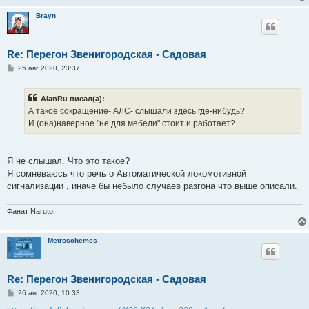
Brayn
Re: Перегон Звенигородская - Садовая
С
25 авг 2020, 23:37
о
о
б
AlanRu писал(а):
щ
е
А такое сокращение- АЛС- слышали здесь где-нибудь?
н
И (она)наверное "не для мебели" стоит и работает?
и
е
Я не слышал. Что это такое?
Я сомневаюсь что речь о Автоматической локомотивной
сигнализации , иначе бы небыло случаев разгона что выше описали.
Фанат Naruto!
Metroschemes
Re: Перегон Звенигородская - Садовая
С
26 авг 2020, 10:33
о
о