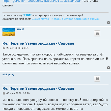
https://get4click.ru/coupons/4f36df34e1 ... 336aa4cca/
- а это она
б
самая)
щ
е
н
и
Всего за месяц
ЗЕНИТ
взял три трофея и одну станцию метро!
е
Заходите на мой сайт:
Схема метро - История метрополитенов в схемах!
W0LF
Re: Перегон Звенигородская - Садовая
С
29 авг 2020, 20:21
о
о
Такое ощущение, что там скорость набирается постепенно за счёт
б
уклона вниз. Примерно как на американских горках на синей линии. В
щ
е
самом начале при этом есть ещё неслабая кривая.
н
и
е
nickytaay
Re: Перегон Звенигородская - Садовая
С
06 фев 2026, 16:19
о
о
меня больше волнует другой вопрос — почему на Звенигородской по
б
тоннелю со стороны Садовой всегда идет холодный ветер, как будто
щ
е
поезда с поверхности спускаются. можно списать на
н