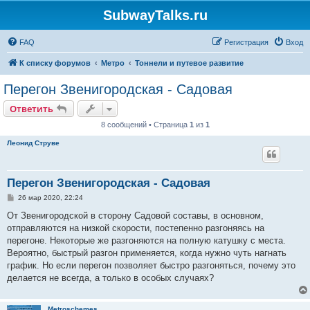
SubwayTalks.ru
FAQ
Регистрация
Вход
К списку форумов
Метро
Тоннели и путевое развитие
Перегон Звенигородская - Садовая
Ответить
8 сообщений • Страница
1
из
1
Леонид Струве
Перегон Звенигородская - Садовая
С
26 мар 2020, 22:24
о
о
От Звенигородской в сторону Садовой составы, в основном,
б
отправляются на низкой скорости, постепенно разгоняясь на
щ
е
перегоне. Некоторые же разгоняются на полную катушку с места.
н
Вероятно, быстрый разгон применяется, когда нужно чуть нагнать
и
е
график. Но если перегон позволяет быстро разгоняться, почему это
делается не всегда, а только в особых случаях?
Metroschemes