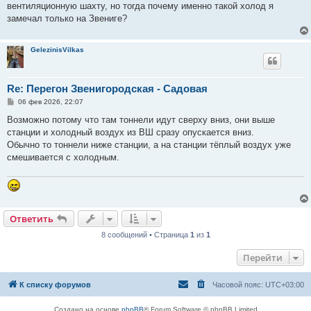
вентиляционную шахту, но тогда почему именно такой холод я
и
е
замечал только на Звениге?
GelezinisVilkas
Re: Перегон Звенигородская - Садовая
С
06 фев 2026, 22:07
о
о
Возможно потому что там тоннели идут сверху вниз, они выше
б
станции и холодный воздух из ВШ сразу опускается вниз.
щ
е
Обычно то тоннели ниже станции, а на станции тёплый воздух уже
н
смешивается с холодным.
и
е
Ответить
8 сообщений • Страница
1
из
1
Перейти
К списку форумов
Часовой пояс:
UTC+03:00
Создано на основе
phpBB
® Forum Software © phpBB Limited