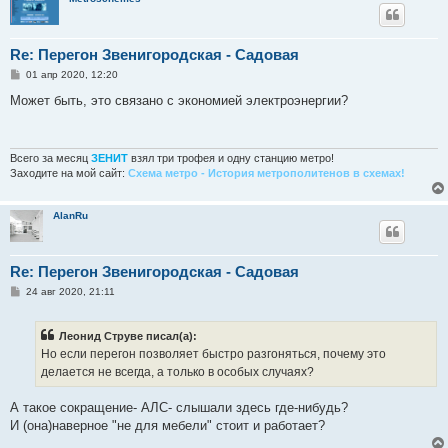
Re: Перегон Звенигородская - Садовая
С
01 апр 2020, 12:20
о
о
Может быть, это связано с экономией электроэнергии?
б
щ
е
н
и
Всего за месяц
ЗЕНИТ
взял три трофея и одну станцию метро!
е
Заходите на мой сайт:
Схема метро - История метрополитенов в схемах!
AlanRu
Re: Перегон Звенигородская - Садовая
С
24 авг 2020, 21:11
о
о
б
Леонид Струве писал(а):
щ
е
Но если перегон позволяет быстро разгоняться, почему это
н
делается не всегда, а только в особых случаях?
и
е
А такое сокращение- АЛС- слышали здесь где-нибудь?
И (она)наверное "не для мебели" стоит и работает?