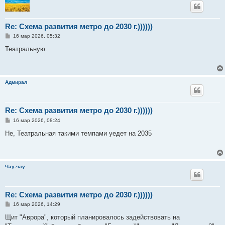
Re: Схема развития метро до 2030 г.))))))
С
16 мар 2026, 05:32
о
о
Театральную.
б
щ
е
н
и
Адмирал
е
Re: Схема развития метро до 2030 г.))))))
С
16 мар 2026, 08:24
о
о
Не, Театральная такими темпами уедет на 2035
б
щ
е
н
и
Чау-чау
е
Re: Схема развития метро до 2030 г.))))))
С
16 мар 2026, 14:29
о
о
Щит "Аврора", который планировалось задействовать на
б