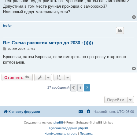
"Театральной" будет рабтать на "Броневой", затем на "Лиговском-2".
щ
е
Допустима в том месте ручная проходка с заморозкой?
н
Или новый вдруг материализуется?
и
е
Icefer
Re: Схема развития метро до 2030 г.))))))
С
02 авг 2026, 17:47
о
о
Броневая, затем Боровая, если смотреть по прогрессу стартовых
б
котлованов.
щ
е
н
и
Ответить
е
1
2
Пред.
27 сообщений
Перейти
К списку форумов
Часовой пояс:
UTC+03:00
Создано на основе
phpBB
® Forum Software © phpBB Limited
Русская поддержка phpBB
Конфиденциальность
|
Правила