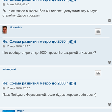
С
24 янв 2026, 02:40
о
о
Эх, в сентябре выборы. Вот бы влепить депутатам эту милую
б
статейку. Да со сроками.
щ
е
н
и
Moskwich
е
Re: Схема развития метро до 2030 г.))))))
С
15 мар 2026, 19:12
о
о
Что вообще откроют до 2030, кроме Богатырской и Каменки?
б
щ
е
н
и
subwaycat
е
Re: Схема развития метро до 2030 г.))))))
С
15 мар 2026, 20:52
о
о
Парк Победы с Фрунзенской, если будем хорошо себя вести)
б
щ
е
н
и
W0LF
е