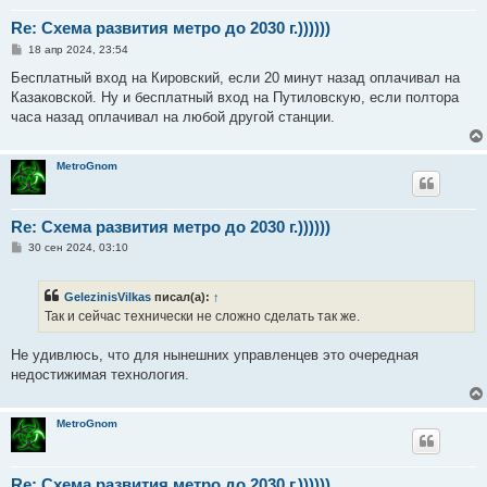
Re: Схема развития метро до 2030 г.))))))
С
18 апр 2024, 23:54
о
о
Бесплатный вход на Кировский, если 20 минут назад оплачивал на
б
Казаковской. Ну и бесплатный вход на Путиловскую, если полтора
щ
е
часа назад оплачивал на любой другой станции.
н
и
е
MetroGnom
Re: Схема развития метро до 2030 г.))))))
С
30 сен 2024, 03:10
о
о
б
GelezinisVilkas
писал(а):
↑
щ
е
Так и сейчас технически не сложно сделать так же.
н
и
е
Не удивлюсь, что для нынешних управленцев это очередная
недостижимая технология.
MetroGnom
Re: Схема развития метро до 2030 г.))))))