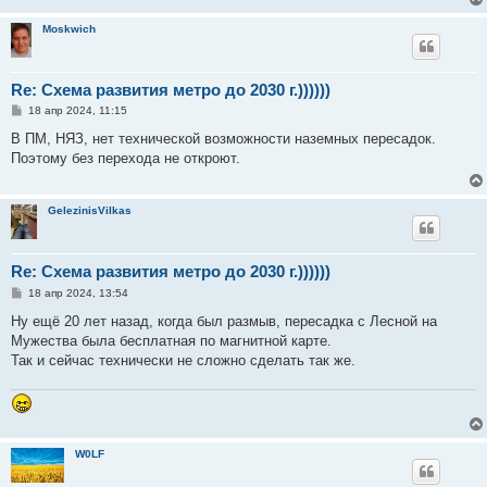
Moskwich
Re: Схема развития метро до 2030 г.))))))
С
18 апр 2024, 11:15
о
о
В ПМ, НЯЗ, нет технической возможности наземных пересадок.
б
Поэтому без перехода не откроют.
щ
е
н
и
GelezinisVilkas
е
Re: Схема развития метро до 2030 г.))))))
С
18 апр 2024, 13:54
о
о
Ну ещё 20 лет назад, когда был размыв, пересадка с Лесной на
б
Мужества была бесплатная по магнитной карте.
щ
е
Так и сейчас технически не сложно сделать так же.
н
и
е
W0LF