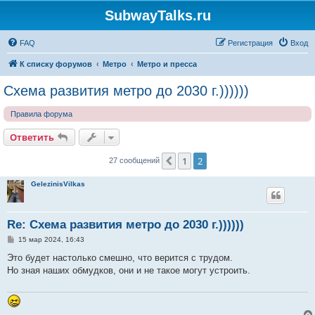
SubwayTalks.ru
FAQ
Регистрация
Вход
К списку форумов
Метро
Метро и пресса
Схема развития метро до 2030 г.))))))
Правила форума
Ответить
1
2
Пред.
27 сообщений
GelezinisVilkas
Re: Схема развития метро до 2030 г.))))))
С
15 мар 2024, 16:43
о
о
Это будет настолько смешно, что верится с трудом.
б
Но зная наших обмудков, они и не такое могут устроить.
щ
е
н
и
е