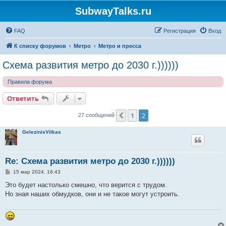
SubwayTalks.ru
FAQ
Регистрация
Вход
К списку форумов
Метро
Метро и пресса
Схема развития метро до 2030 г.))))))
Правила форума
Ответить
1
2
Пред.
27 сообщений
GelezinisVilkas
Re: Схема развития метро до 2030 г.))))))
С
15 мар 2024, 16:43
о
о
Это будет настолько смешно, что верится с трудом.
б
Но зная наших обмудков, они и не такое могут устроить.
щ
е
н
и
е