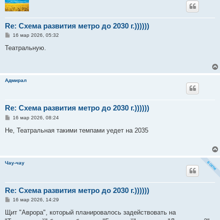
Re: Схема развития метро до 2030 г.))))))
С
16 мар 2026, 05:32
о
о
Театральную.
б
щ
е
н
и
Адмирал
е
Re: Схема развития метро до 2030 г.))))))
С
16 мар 2026, 08:24
о
о
Не, Театральная такими темпами уедет на 2035
б
щ
е
н
и
Чау-чау
е
Re: Схема развития метро до 2030 г.))))))
С
16 мар 2026, 14:29
о
о
Щит "Аврора", который планировалось задействовать на
б