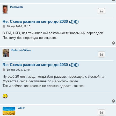
Moskwich
Re: Схема развития метро до 2030 г.))))))
С
18 апр 2024, 11:15
о
о
В ПМ, НЯЗ, нет технической возможности наземных пересадок.
б
Поэтому без перехода не откроют.
щ
е
н
и
GelezinisVilkas
е
Re: Схема развития метро до 2030 г.))))))
С
18 апр 2024, 13:54
о
о
Ну ещё 20 лет назад, когда был размыв, пересадка с Лесной на
б
Мужества была бесплатная по магнитной карте.
щ
е
Так и сейчас технически не сложно сделать так же.
н
и
е
W0LF