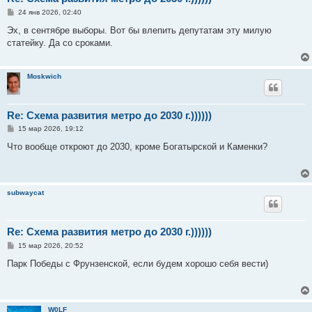
С
24 янв 2026, 02:40
о
о
Эх, в сентябре выборы. Вот бы влепить депутатам эту милую
б
статейку. Да со сроками.
щ
е
н
и
Moskwich
е
Re: Схема развития метро до 2030 г.))))))
С
15 мар 2026, 19:12
о
о
Что вообще откроют до 2030, кроме Богатырской и Каменки?
б
щ
е
н
и
subwaycat
е
Re: Схема развития метро до 2030 г.))))))
С
15 мар 2026, 20:52
о
о
Парк Победы с Фрунзенской, если будем хорошо себя вести)
б
щ
е
н
и
W0LF
е