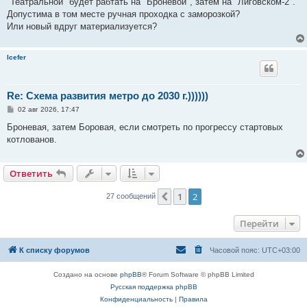
"Театральной" будет рабтать на "Броневой", затем на "Лиговском-2".
щ
е
Допустима в том месте ручная проходка с заморозкой?
н
Или новый вдруг материализуется?
и
е
Icefer
Re: Схема развития метро до 2030 г.))))))
С
02 авг 2026, 17:47
о
о
Броневая, затем Боровая, если смотреть по прогрессу стартовых
б
котлованов.
щ
е
н
и
Ответить
е
1
2
Пред.
27 сообщений
Перейти
К списку форумов
Часовой пояс:
UTC+03:00
Создано на основе
phpBB
® Forum Software © phpBB Limited
Русская поддержка phpBB
Конфиденциальность
|
Правила