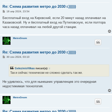
Re: Схема развития метро до 2030 г.))))))
С
18 апр 2024, 23:54
о
о
Бесплатный вход на Кировский, если 20 минут назад оплачивал на
б
Казаковской. Ну и бесплатный вход на Путиловскую, если полтора
щ
е
часа назад оплачивал на любой другой станции.
н
и
е
MetroGnom
Re: Схема развития метро до 2030 г.))))))
С
30 сен 2024, 03:10
о
о
б
GelezinisVilkas
писал(а):
↑
щ
е
Так и сейчас технически не сложно сделать так же.
н
и
е
Не удивлюсь, что для нынешних управленцев это очередная
недостижимая технология.
MetroGnom
Re: Схема развития метро до 2030 г.))))))