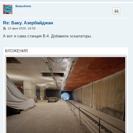
ButanAnim
Re: Баку. Азербайджан
С
14 фев 2026, 19:55
о
о
А вот и сама станция В-4. Добавили эскалаторы.
б
щ
е
н
ВЛОЖЕНИЯ
и
е