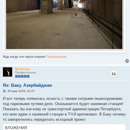
Жду когда эти черти откроют
Театральную.
Nomernoy
Профессионал
Re: Баку. Азербайджан
С
29 мар 2026, 01:27
о
о
И вот теперь появилась ясность с такими хитрыми пешеходниками
б
под парковыми путями депо. Оказывается будет наземная станция!
щ
е
Показать бы кое-кому из транспортной администрации Петербурга,
н
кто мою идею о наземной станции в ТЧ-8 критиковал. В Баку почему-
и
е
то заморочились переделать исходный проект.
ВЛОЖЕНИЯ