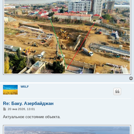
W0LF
Re: Баку. Азербайджан
С
20 янв 2026, 13:01
о
о
Актуальное состояние объекта.
б
щ
е
н
и