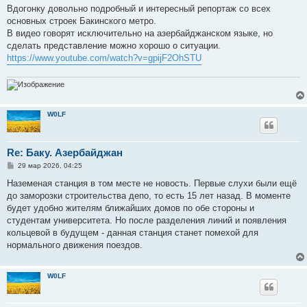
о
Вдогонку довольно подробный и интересный репортаж со всех
б
основных строек Бакинского метро.
щ
е
В видео говорят исключительно на азербайджанском языке, но
н
сделать представление можно хорошо о ситуации.
и
е
https://www.youtube.com/watch?v=gpijF2OhSTU
W0LF
Re: Баку. Азербайджан
С
29 мар 2026, 04:25
о
о
Наземеная станция в том месте не новость. Первые слухи были ещё
б
до заморозки строительства депо, то есть 15 лет назад. В моменте
щ
е
будет удобно жителям ближайших домов по обе стороны и
н
студентам университета. Но после разделения линий и появления
и
е
кольцевой в будущем - данная станция станет помехой для
нормального движения поездов.
W0LF