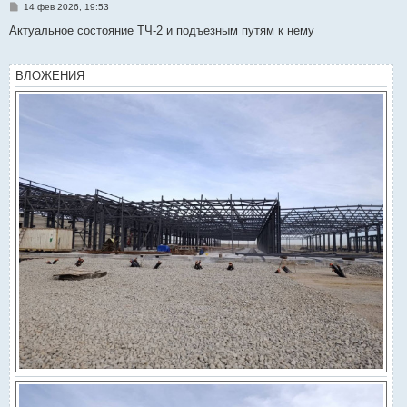
С
14 фев 2026, 19:53
о
о
Актуальное состояние ТЧ-2 и подъезным путям к нему
б
щ
е
н
ВЛОЖЕНИЯ
и
е