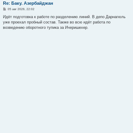
Re: Баку. Азербайджан
С
05 авг 2026, 22:02
о
о
Идёт подготовка к работе по разделению линий. В депо Дарнагюль
б
уже проехал пробный состав. Также во всю идёт работа по
щ
е
возведению оборотного тупика за Ичеришехер.
н
и
е