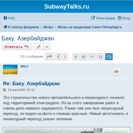
SubwayTalks.ru
FAQ
Регистрация
Вход
К списку форумов
Метро
Метро за пределами Санкт-Петербурга
Баку. Азербайджан
Ответить
Страница
13
из
13
1
9
10
11
12
13
Пред.
191 сообщение
…
W0LF
Re: Баку. Азербайджан
С
13 янв 2026, 07:10
о
о
Это строительство нового автомобильного и пешеходного тоннеля
б
под территориией электродепо. Из-за этого завершение работ в
щ
е
самом депо немного задержится. Ранее там уже был пешеходный
н
переход, он виден на фото и показан красным. Новый автотоннель и
и
е
пешеходный переход указал зеленым.