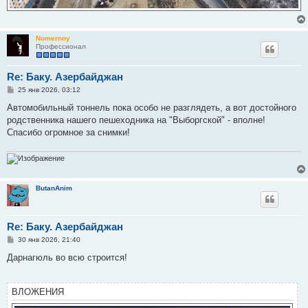
Nomernoy
Профессионал
Re: Баку. Азербайджан
С
25 янв 2026, 03:12
о
о
Автомобильный тоннель пока особо не разглядеть, а вот достойного
б
родственника нашего пешеходника на "Выборгской" - вполне!
щ
е
Спасибо огромное за снимки!
н
и
е
ButanAnim
Re: Баку. Азербайджан
С
30 янв 2026, 21:40
о
о
Дарнагюль во всю строится!
б
щ
е
н
ВЛОЖЕНИЯ
и
е