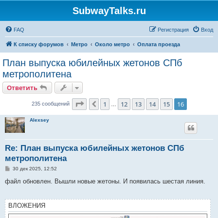
SubwayTalks.ru
FAQ
Регистрация
Вход
К списку форумов
Метро
Около метро
Оплата проезда
План выпуска юбилейных жетонов СПб
метрополитена
Ответить
Страница
16
из
16
1
12
13
14
15
16
Пред.
235 сообщений
…
Alexsey
Re: План выпуска юбилейных жетонов СПб
метрополитена
С
30 дек 2025, 12:52
о
о
файл обновлен. Вышли новые жетоны. И появилась шестая линия.
б
щ
е
н
ВЛОЖЕНИЯ
и
е