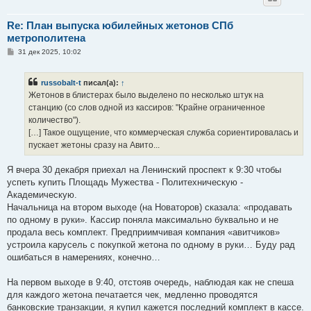
Re: План выпуска юбилейных жетонов СПб
метрополитена
С
31 дек 2025, 10:02
о
о
б
russobalt-t
писал(а):
↑
щ
е
Жетонов в блистерах было выделено по несколько штук на
н
станцию (со слов одной из кассиров: "Крайне ограниченное
и
е
количество").
[…] Такое ощущение, что коммерческая служба сориентировалась и
пускает жетоны сразу на Авито...
Я вчера 30 декабря приехал на Ленинский проспект к 9:30 чтобы
успеть купить Площадь Мужества - Политехническую -
Академическую.
Начальница на втором выходе (на Новаторов) сказала: «продавать
по одному в руки». Кассир поняла максимально буквально и не
продала весь комплект. Предприимчивая компания «авитчиков»
устроила карусель с покупкой жетона по одному в руки… Буду рад
ошибаться в намерениях, конечно…
На первом выходе в 9:40, отстояв очередь, наблюдая как не спеша
для каждого жетона печатается чек, медленно проводятся
банковские транзакции, я купил кажется последний комплект в кассе.