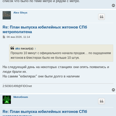
список что было по теме метро и рядом с метро.
Alex Gleys
Re: План выпуска юбилейных жетонов СПб
метрополитена
С
06 янв 2026, 11:14
о
о
б
aks
писал(а):
↑
щ
е
Прошло 10 минут с официального начала продаж… по ощущениям
н
жетонов в блистерах было не больше 10 штук.
и
е
На следующий день на некоторых станциях они опять появились и
люди брали их.
На самим "юбилярах" они были долго в наличии
2:5030/1499@FIDOnet
MetroGnom
Re: План выпуска юбилейных жетонов СПб