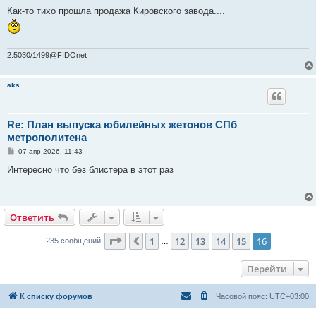
о
о
Как-то тихо прошла продажа Кировского завода....
б
щ
е
н
и
2:5030/1499@FIDOnet
е
aks
Re: План выпуска юбилейных жетонов СПб
метрополитена
С
07 апр 2026, 11:43
о
о
Интересно что без блистера в этот раз
б
щ
е
н
и
Ответить
е
Страница
16
из
16
1
12
13
14
15
16
Пред.
235 сообщений
…
Перейти
К списку форумов
Часовой пояс:
UTC+03:00