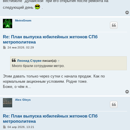
вестибюле "Дунайской" при его открытия после ремонта на
следующий день
.
MetroGnom
Re: План выпуска юбилейных жетонов СПб
метрополитена
С
24 янв 2026, 02:29
о
о
б
Леонид Струве
писал(а):
↑
щ
е
Много брали сотрудники метро.
н
и
е
Этим давать только через сутки с начала продаж. Как по
нормальным акционным условиям. Родне тоже.
Боже, о чём я...
Alex Gleys
Re: План выпуска юбилейных жетонов СПб
метрополитена
С
04 апр 2026, 13:21