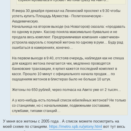
сориентировалась и пускает жетоны сразу на Авито...
Я вчера 30 декабря приехал на Ленинский проспект к 9:30 чтобы
успеть купить Площадь Мужества - Политехническую -
Академическую.
Начальница на втором выходе (на Новаторов) сказала: «продавать
по одному в руки». Кассир поняла максимально буквально и не
продала весь комплект. Предприимчивая компания «авитчиков»
устроила карусель с покупкой жетона по одному в руки… Буду рад
ошибаться в намерениях, конечно…
На первом выходе в 9:40, отстояв очередь, наблюдая как не спеша
для каждого жетона печатается чек, медленно проводятся
банковские транзакции, я купил кажется последний комплект в
кассе. Прошло 10 минут с официального начала продаж… по
ощущениям жетонов в блистерах было не больше 10 штук.
Жетоны по 650 рублей, через полчаса на Авито уже от 2 тысяч…
А у кого-нибудь есть полный список юбилейных жетонов? Не только
со станциями, но с начальниками, подвижными составами,
службами, типами станций…
У меня все жетоны с 2005 года . А список можете посмотреть на
моей схеме по станциям.
https://metro.spb.ru/jetony.html
вот тут весь