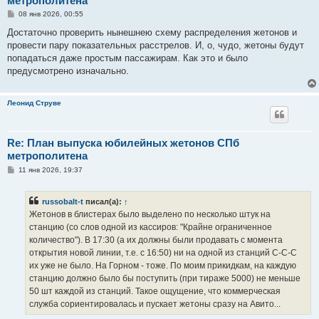
метрополитена
С
08 янв 2026, 00:55
о
о
Достаточно проверить нынешнею схему распределения жетонов и
б
провести пару показательных расстрелов. И, о, чудо, жетоны будут
щ
е
попадаться даже простым пассажирам. Как это и было
н
предусмотрено изначально.
и
е
Леонид Струве
Re: План выпуска юбилейных жетонов СПб
метрополитена
С
11 янв 2026, 19:37
о
о
б
russobalt-t
писал(а):
↑
щ
е
Жетонов в блистерах было выделено по несколько штук на
н
станцию (со слов одной из кассиров: "Крайне ограниченное
и
е
количество"). В 17:30 (а их должны были продавать с момента
открытия новой линии, т.е. с 16:50) ни на одной из станций С-С-С
их уже не было. На Горном - тоже. По моим прикидкам, на каждую
станцию должно было бы поступить (при тираже 5000) не меньше
50 шт каждой из станций. Такое ощущение, что коммерческая
служба сориентировалась и пускает жетоны сразу на Авито...