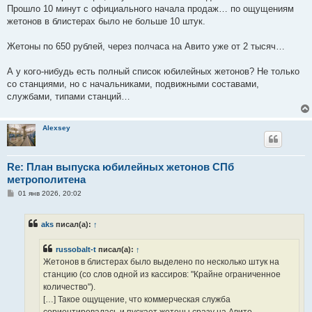
Прошло 10 минут с официального начала продаж… по ощущениям
жетонов в блистерах было не больше 10 штук.
Жетоны по 650 рублей, через полчаса на Авито уже от 2 тысяч…
А у кого-нибудь есть полный список юбилейных жетонов? Не только
со станциями, но с начальниками, подвижными составами,
службами, типами станций…
Alexsey
Re: План выпуска юбилейных жетонов СПб
метрополитена
С
01 янв 2026, 20:02
о
о
б
aks
писал(а):
↑
щ
е
н
russobalt-t
писал(а):
↑
и
е
Жетонов в блистерах было выделено по несколько штук на
станцию (со слов одной из кассиров: "Крайне ограниченное
количество").
[…] Такое ощущение, что коммерческая служба