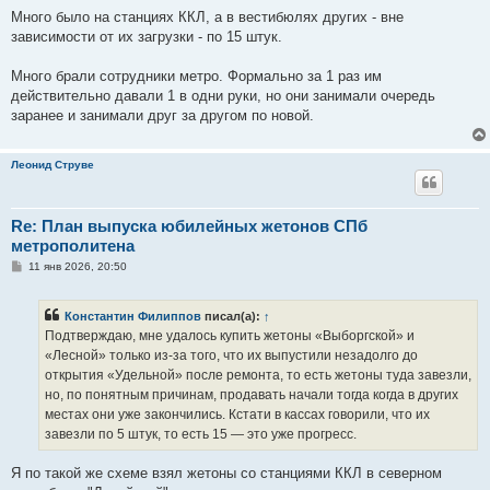
Много было на станциях ККЛ, а в вестибюлях других - вне
зависимости от их загрузки - по 15 штук.
Много брали сотрудники метро. Формально за 1 раз им
действительно давали 1 в одни руки, но они занимали очередь
заранее и занимали друг за другом по новой.
Леонид Струве
Re: План выпуска юбилейных жетонов СПб
метрополитена
С
11 янв 2026, 20:50
о
о
б
Константин Филиппов
писал(а):
↑
щ
е
Подтверждаю, мне удалось купить жетоны «Выборгской» и
н
«Лесной» только из-за того, что их выпустили незадолго до
и
е
открытия «Удельной» после ремонта, то есть жетоны туда завезли,
но, по понятным причинам, продавать начали тогда когда в других
местах они уже закончились. Кстати в кассах говорили, что их
завезли по 5 штук, то есть 15 — это уже прогресс.
Я по такой же схеме взял жетоны со станциями ККЛ в северном