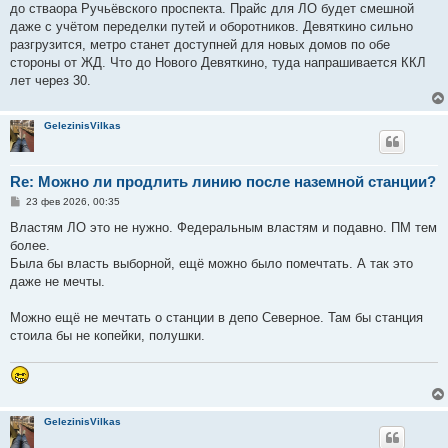
до стваора Ручьёвского проспекта. Прайс для ЛО будет смешной
щ
е
даже с учётом переделки путей и оборотников. Девяткино сильно
н
разгрузится, метро станет доступней для новых домов по обе
и
е
стороны от ЖД. Что до Нового Девяткино, туда напрашивается ККЛ
лет через 30.
GelezinisVilkas
Re: Можно ли продлить линию после наземной станции?
С
23 фев 2026, 00:35
о
о
Властям ЛО это не нужно. Федеральным властям и подавно. ПМ тем
б
более.
щ
е
Была бы власть выборной, ещё можно было помечтать. А так это
н
даже не мечты.
и
е
Можно ещё не мечтать о станции в депо Северное. Там бы станция
стоила бы не копейки, полушки.
GelezinisVilkas