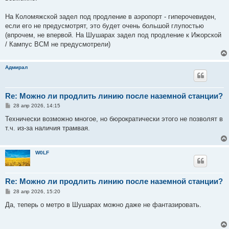
На Коломяжской задел под продление в аэропорт - гиперочевиден,
если его не предусмотрят, это будет очень большой глупостью
(впрочем, не впервой. На Шушарах задел под продление к Ижорской
/ Кампус ВСМ не предусмотрели)
Адмирал
Re: Можно ли продлить линию после наземной станции?
С
28 апр 2026, 14:15
о
о
Технически возможно многое, но бюрократически этого не позволят в
б
т.ч. из-за наличия трамвая.
щ
е
н
и
W0LF
е
Re: Можно ли продлить линию после наземной станции?
С
28 апр 2026, 15:20
о
о
Да, теперь о метро в Шушарах можно даже не фантазировать.
б
щ
е
н