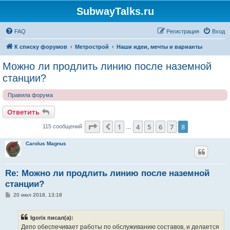
SubwayTalks.ru
FAQ
Регистрация
Вход
К списку форумов
Метрострой
Наши идеи, мечты и варианты
Можно ли продлить линию после наземной
станции?
Правила форума
Ответить
Страница
8
из
8
1
4
5
6
7
8
Пред.
115 сообщений
…
Carolus Magnus
Re: Можно ли продлить линию после наземной
станции?
С
20 июл 2018, 13:18
о
о
б
Igorix писал(а):
щ
е
Депо обеспечивает работы по обслуживанию составов, и делается