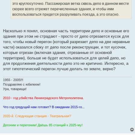
н
это круглосуточно. Пассажирская ветка сквозь депо в данном месте
и
е
скорее всего отрежет перечисленные здания, и чтобы ими
воспользоваться придется разруливать поезда, а это опасно.
Насколько я понял, основная часть территории депо и основные его
здания при этом не страдают - просто от депо отрезается кусок для
того, чтобы новый перегон (который разрезает депо на две неравные
части) оказался сбоку от депо после реконструкции, и тот кусочек,
которые отрезан (включая здания, отрезанные от основной
территории), больше не будет использоваться для целей депо, но
для продолжения деятельности депо это не критично. Интересно, а
этот гипотетический перегон лучше делать по земле, верно?
1955 - 2005!!!
Поздравляю с юбилеем!
Ура, товарищи!
2010 - год убийства Ленинградского Метрополитена.
Что год грядущий нам готовит? В ожидании 2015-го...
2020-й. Следующая станция - Театральная?
Догоним и перегоним! Даёшь 85 станций к 2025-му!