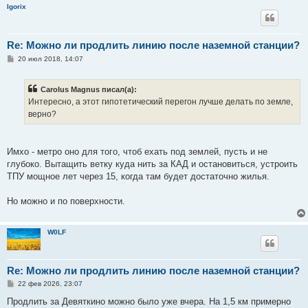
Igorix
Re: Можно ли продлить линию после наземной станции?
С
20 июл 2018, 14:07
о
о
б
Carolus Magnus писал(а):
щ
е
Интересно, а этот гипотетический перегон лучше делать по земле,
н
верно?
и
е
Имхо - метро оно для того, чтоб ехать под землей, пусть и не
глубоко. Вытащить ветку куда нить за КАД и остановиться, устроить
ТПУ мощное лет через 15, когда там будет достаточно жилья.
Но можно и по поверхности.
W0LF
Re: Можно ли продлить линию после наземной станции?
С
22 фев 2026, 23:07
о
о
Продлить за Девяткино можно было уже вчера. На 1,5 км примерно
б