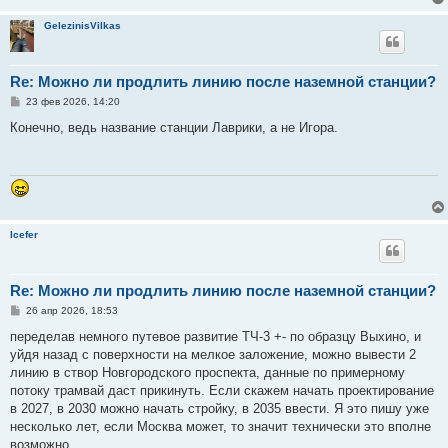
н
и
GelezinisVilkas
е
Re: Можно ли продлить линию после наземной станции?
С
23 фев 2026, 14:20
о
о
Конечно, ведь название станции Лаврики, а не Игора.
б
щ
е
н
и
е
Icefer
Re: Можно ли продлить линию после наземной станции?
С
26 апр 2026, 18:53
о
о
переделав немного путевое развитие ТЧ-3 +- по образцу Выхино, и
б
уйдя назад с поверхности на мелкое заложение, можно вывести 2
щ
е
линию в створ Новгородского проспекта, данные по примерному
н
потоку трамвай даст прикинуть. Если скажем начать проектирование
и
е
в 2027, в 2030 можно начать стройку, в 2035 ввести. Я это пишу уже
несколько лет, если Москва может, то значит технически это вполне
возможно.