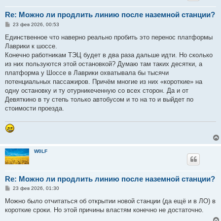
Re: Можно ли продлить линию после наземной станции?
С
23 фев 2026, 00:53
о
о
Единственное что наверно реально пробить это перенос платформы
б
Лаврики к шоссе.
щ
е
Конечно работникам ТЭЦ будет в два раза дальше идти. Но сколько
н
из них пользуются этой остановкой? Думаю там таких десятки, а
и
е
платформа у Шоссе в Лаврики охватывала бы тысячи
потенциальных пассажиров. Причём многие из них «короткие» на
одну остановку и ту отурникеченную со всех сторон. Да и от
Девяткино в ту степь только автобусом и то на то и выйдет по
стоимости проезда.
W0LF
Re: Можно ли продлить линию после наземной станции?
С
23 фев 2026, 01:30
о
о
Можно было отчитаться об открытии новой станции (да ещё и в ЛО) в
б
короткие сроки. Но этой причины властям конечно не достаточно.
щ
е