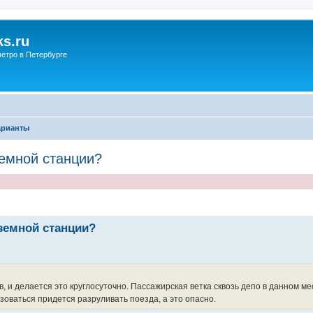
s.ru
етро в Петербурге
арианты
емной станции?
земной станции?
 и делается это круглосуточно. Пассажирская ветка сквозь депо в данном ме
оваться придется разруливать поезда, а это опасно.