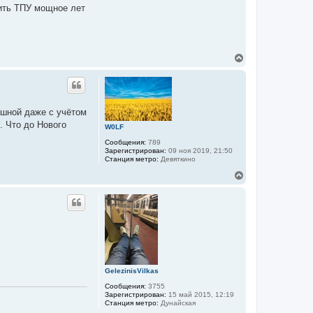
ч
оить ТПУ мощное лет
а
л
у
В
е
р
н
у
т
ешной даже с учётом
ь
. Что до Нового
с
W0LF
я
Сообщения:
789
к
Зарегистрирован:
09 ноя 2019, 21:50
н
Станция метро:
Девяткино
а
ч
В
а
е
л
р
у
н
у
т
ь
с
я
к
GelezinisVilkas
н
а
Сообщения:
3755
ч
Зарегистрирован:
15 май 2015, 12:19
а
Станция метро:
Дунайская
л