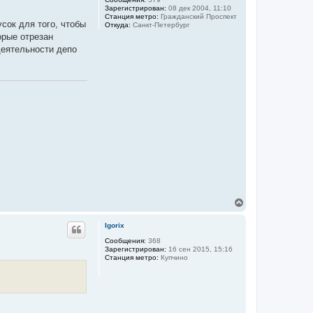
Зарегистрирован:
08 дек 2004, 11:10
Станция метро:
Гражданский Проспект
усок для того, чтобы
Откуда:
Санкт-Петербург
орые отрезан
деятельности депо
В
е
р
Igorix
н
у
Сообщения:
368
Зарегистрирован:
16 сен 2015, 15:16
т
Станция метро:
Купчино
ь
с
я
к
н
а