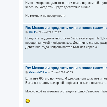
Имхо - метро оно для того, чтоб ехать под землей, пу
через 15, когда там будет достаточно жилья.
Но можно и по поверхности.
Re: Можно ли продлить линию после наземн
С
W0LF
»
22 фев 2026, 23:07
о
о
Продлить за Девяткино можно было уже вчера. На 1,5 
б
переделки путей и оборотников. Девяткино сильно разг
щ
е
Девяткино, туда напрашивается ККЛ лет через 30.
н
и
е
Re: Можно ли продлить линию после наземн
С
GelezinisVilkas
»
23 фев 2026, 00:35
о
о
Властям ЛО это не нужно. Федеральным властям и под
б
Была бы власть выборной, ещё можно было помечтать. 
щ
е
н
Можно ещё не мечтать о станции в депо Северное. Там
и
е