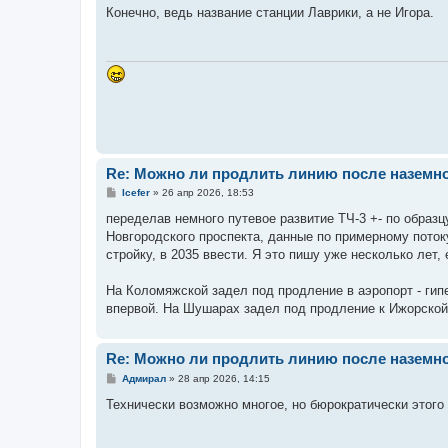
о
Конечно, ведь название станции Лаврики, а не Игора.
б
щ
е
н
и
е
Re: Можно ли продлить линию после наземн
С
Icefer
»
26 апр 2026, 18:53
о
о
переделав немного путевое развитие ТЧ-3 +- по образц
б
Новгородского проспекта, данные по примерному поток
щ
е
стройку, в 2035 ввести. Я это пишу уже несколько лет,
н
и
е
На Коломяжской задел под продление в аэропорт - гипе
впервой. На Шушарах задел под продление к Ижорской
Re: Можно ли продлить линию после наземн
С
Адмирал
»
28 апр 2026, 14:15
о
о
Технически возможно многое, но бюрократически этого н
б
щ
е