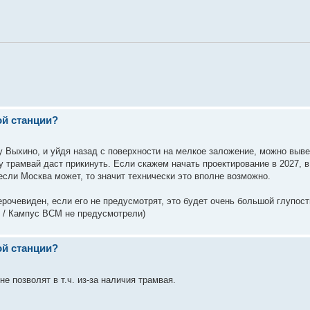
ой станции?
у Выхино, и уйдя назад с поверхности на мелкое заложение, можно выве
у трамвай даст прикинуть. Если скажем начать проектирование в 2027, 
 если Москва может, то значит технически это вполне возможно.
рочевиден, если его не предусмотрят, это будет очень большой глупост
 / Кампус ВСМ не предусмотрели)
ой станции?
е позволят в т.ч. из-за наличия трамвая.