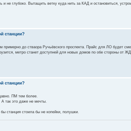
сть и не глубоко. Вытащить ветку куда нить за КАД и остановиться, устр
ой станции?
км примерно до стваора Ручьёвского проспекта. Прайс для ЛО будет см
рузится, метро станет доступней для новых домов по обе стороны от ЖД
ой станции?
авно. ПМ тем более.
А так это даже не мечты.
 бы станция стоила бы не копейки, полушки.