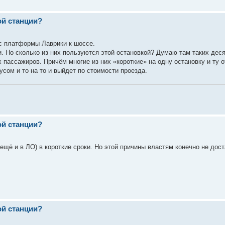
ой станции?
ос платформы Лаврики к шоссе.
. Но сколько из них пользуются этой остановкой? Думаю там таких деся
пассажиров. Причём многие из них «короткие» на одну остановку и ту 
бусом и то на то и выйдет по стоимости проезда.
ой станции?
ещё и в ЛО) в короткие сроки. Но этой причины властям конечно не дост
ой станции?