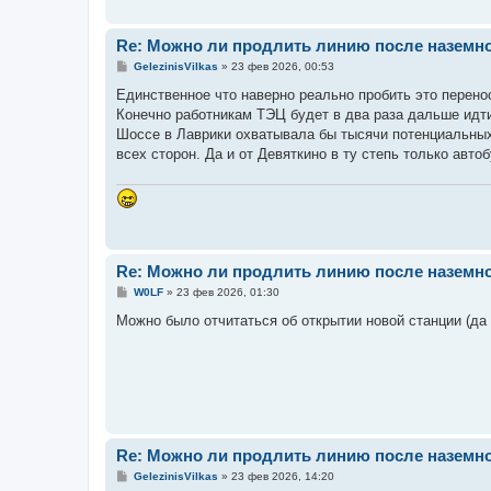
Re: Можно ли продлить линию после наземн
С
GelezinisVilkas
»
23 фев 2026, 00:53
о
о
Единственное что наверно реально пробить это перен
б
Конечно работникам ТЭЦ будет в два раза дальше идти
щ
е
Шоссе в Лаврики охватывала бы тысячи потенциальных 
н
всех сторон. Да и от Девяткино в ту степь только авто
и
е
Re: Можно ли продлить линию после наземн
С
W0LF
»
23 фев 2026, 01:30
о
о
Можно было отчитаться об открытии новой станции (да 
б
щ
е
н
и
е
Re: Можно ли продлить линию после наземн
С
GelezinisVilkas
»
23 фев 2026, 14:20
о