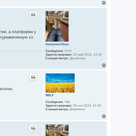
В
у
е
р
н
у
т
ь
тки, а платформа у
с
я
отурникеченную со
к
GelezinisVilkas
н
а
Сообщения:
3755
ч
Зарегистрирован:
15 май 2015, 12:19
а
Станция метро:
Дунайская
л
В
у
е
р
н
у
т
аточно.
ь
с
W0LF
я
Сообщения:
789
к
Зарегистрирован:
09 ноя 2019, 21:50
н
Станция метро:
Девяткино
а
ч
В
а
е
л
р
у
н
у