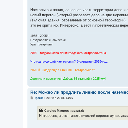
Насколько я понял, основная часть территории депо и о
новый перегон (который разрезает депо на две неравные
(включая здания, отрезанные от основной территории)
это не критично. Интересно, а этот гипотетический пер
1955 - 2005!!!
Поздравляю с юбилеем!
Ура, товарищи!
2010 - год убийства Ленинградского Метрополитена.
Что год грядущий нам готовит? В ожидании 2015-го...
2020-й. Следующая станция - Театральная?
Догоним и перегоним! Даёшь 85 станций к 2025-му!
Re: Можно ли продлить линию после наземн
С
Igorix
»
20 июл 2018, 14:07
о
о
б
Carolus Magnus писал(а):
щ
е
Интересно, а этот гипотетический перегон лучше дел
н
и
е