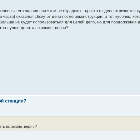
сновные его здания при этом не страдают - просто от депо отрезается к
 части) оказался сбоку от депо после реконструкции, и тот кусочек, кот
, больше не будет использоваться для целей депо, но для продолжения 
егон лучше делать по земле, верно?
ой станции?
ать по земле, верно?