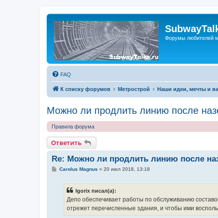
SubwayTalk
Форумы любителей м
FAQ
К списку форумов
Метрострой
Наши идеи, мечты и в
Можно ли продлить линию после наз
Правила форума
Ответить
Re: Можно ли продлить линию после на
С
Carolus Magnus
»
20 июл 2018, 13:18
о
о
б
Igorix писал(а):
щ
е
Депо обеспечивает работы по обслуживанию составов,
н
отрежет перечисленные здания, и чтобы ими воспольз
и
е