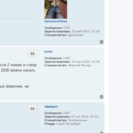
т
ь
с
я
к
GelezinisVilkas
н
а
Сообщения:
3755
ч
Зарегистрирован:
15 май 2015, 12:19
а
Станция метро:
Дунайская
л
В
у
е
р
Icefer
н
у
Сообщения:
1436
Зарегистрирован:
10 июл 2019, 22:38
т
сти 2 линию в створ
Станция метро:
Морской Фасад
ь
в 2030 можно начать
с
я
к
н
ью (впрочем, не
а
ч
а
В
л
е
у
р
Адмирал
н
у
Сообщения:
2307
Зарегистрирован:
07 окт 2014, 21:16
т
Станция метро:
Театральная
ь
Откуда:
Санкт-Петербург
с
я