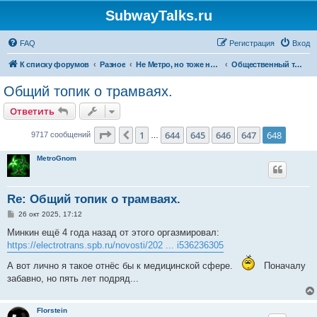
SubwayTalks.ru
FAQ
Регистрация
Вход
К списку форумов
Разное
Не Метро, но тоже нам интересно
Общественный транспорт
Общий топик о трамваях.
Ответить
Страница
648
из
648
1
644
645
646
647
648
Пред.
9717 сообщений
…
MetroGnom
Re: Общий топик о трамваях.
С
26 окт 2025, 17:12
о
о
Минкин ещё 4 года назад от этого оргазмировал:
б
https://electrotrans.spb.ru/novosti/202 ... i536236305
щ
е
А вот лично я такое отнёс бы к медицинской сфере.
н
Поначалу
и
забавно, но пять лет подряд...
е
Florstein