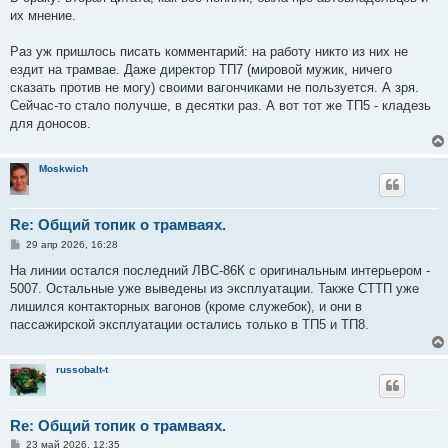
щ
е
их мнение.
н
и
е
Раз уж пришлось писать комментарий: на работу никто из них не
ездит на трамвае. Даже директор ТП7 (мировой мужик, ничего
сказать против не могу) своими вагончиками не пользуется. А зря.
Сейчас-то стало получше, в десятки раз. А вот тот же ТП5 - кладезь
для доносов.
Moskwich
Re: Общий топик о трамваях.
С
29 апр 2026, 16:28
о
о
На линии остался последний ЛВС-86К с оригинальным интерьером -
б
5007. Остальные уже выведены из эксплуатации. Также СТТП уже
щ
е
лишился контакторных вагонов (кроме служебок), и они в
н
пассажирской эксплуатации остались только в ТП5 и ТП8.
и
е
russobalt-t
Re: Общий топик о трамваях.
С
23 май 2026, 12:35