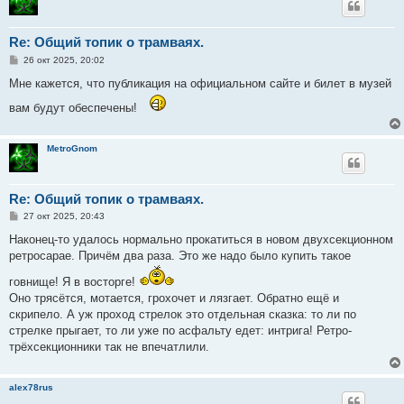
Re: Общий топик о трамваях.
С
26 окт 2025, 20:02
о
о
Мне кажется, что публикация на официальном сайте и билет в музей
б
щ
вам будут обеспечены!
е
н
и
е
MetroGnom
Re: Общий топик о трамваях.
С
27 окт 2025, 20:43
о
о
Наконец-то удалось нормально прокатиться в новом двухсекционном
б
ретросарае. Причём два раза. Это же надо было купить такое
щ
е
гoвнище! Я в восторге!
н
и
Оно трясётся, мотается, грохочет и лязгает. Обратно ещё и
е
скрипело. А уж проход стрелок это отдельная сказка: то ли по
стрелке прыгает, то ли уже по асфальту едет: интрига! Ретро-
трёхсекционники так не впечатлили.
alex78rus