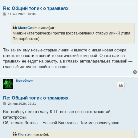
Re: Общий топик о трамваях.
С
11 янв 2026, 16:36
о
о
б
MetroGnom
писал(а):
↑
щ
е
Минкин категорически против восстановления старых линий (типа
н
Пискарёвского)
и
е
Так зачем ему новые-старые линии и вместе с ними новая сфера
ответственности и новый теоретический геморрой. Он же сам на
трамваях не ездит на работу, а в глазах автовладельцев трамвай —
главный источник пробок в городе.
MetroGnom
Re: Общий топик о трамваях.
С
24 янв 2026, 02:21
о
о
Вот выберут его в главу КПТ: вот все осознают масштаб
б
катастрофы.
щ
е
Ой, желаю Зотова... На край Ваньчкова. Там монопенисуарно.
н
и
е
Florstein
писал(а):
↑