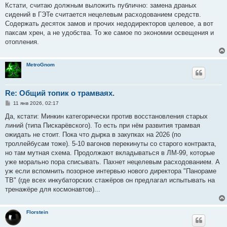
о
Кстати, считаю должным выложить публично: замена драных
б
сидений в ГЭТе считается нецелевым расходованием средств.
щ
е
Содержать десяток замов и прочих недодиректоров целевое, а вот
н
паксам хрен, а не удобства. То же самое по экономии освещения и
и
е
отопления.
MetroGnom
Re: Общий топик о трамваях.
С
11 янв 2026, 02:17
о
о
Да, кстати: Минкин категорически против восстановления старых
б
линий (типа Пискарёвского). То есть при нём развития трамвая
щ
е
ожидать не стоит. Пока что дырка в закупках на 2026 (по
н
троллейбусам тоже). 5-10 вагонов перекинуты со старого контракта,
и
е
но там мутная схема. Продолжают вкладываться в ЛМ-99, которые
уже морально пора списывать. Пахнет нецелевым расходованием. А
уж если вспомнить позорное интервью нового директора "Панораме
ТВ" (где всех инкубаторских стажёров он предлагал испытывать на
тренажёре для космонавтов)...
Florstein