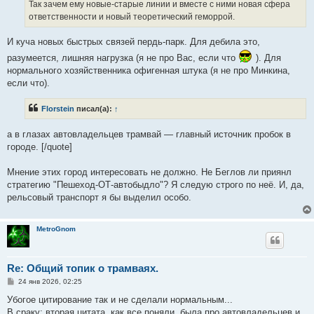
Так зачем ему новые-старые линии и вместе с ними новая сфера
ответственности и новый теоретический геморрой.
И куча новых быстрых связей пердь-парк. Для дебила это,
разумеется, лишняя нагрузка (я не про Вас, если что
). Для
нормального хозяйственника офигенная штука (я не про Минкина,
если что).
Florstein
писал(а):
↑
а в глазах автовладельцев трамвай — главный источник пробок в
городе. [/quote]
Мнение этих город интересовать не должно. Не Беглов ли приянл
стратегию "Пешеход-ОТ-автобыдло"? Я следую строго по неё. И, да,
рельсовый транспорт я бы выделил особо.
MetroGnom
Re: Общий топик о трамваях.
С
24 янв 2026, 02:25
о
о
Убогое цитирование так и не сделали нормальным...
б
В сраку: вторая цитата, как все поняли, была про автовладельцев и