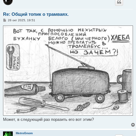
Re: Общий топик о трамваях.
С
26 окт 2025, 19:51
о
о
б
щ
е
н
и
е
Может, в следующий раз поразить его вот этим?
MetroGnom