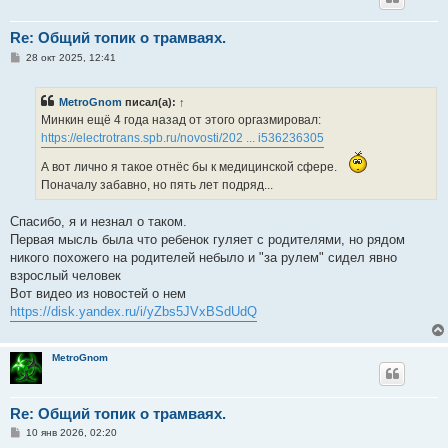
Re: Общий топик о трамваях.
С
28 окт 2025, 12:41
о
о
б
MetroGnom
писал(а):
↑
щ
е
Минкин ещё 4 года назад от этого оргазмировал:
н
https://electrotrans.spb.ru/novosti/202 ... i536236305
и
е
А вот лично я такое отнёс бы к медицинской сфере.
Поначалу забавно, но пять лет подряд...
Спасибо, я и незнал о таком.
Первая мысль была что ребенок гуляет с родителями, но рядом
никого похожего на родителей небыло и "за рулем" сидел явно
взрослый человек
Вот видео из новостей о нем
https://disk.yandex.ru/i/yZbs5JVxBSdUdQ
MetroGnom
Re: Общий топик о трамваях.
С
10 янв 2026, 02:20
о