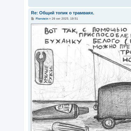
Re: Общий топик о трамваях.
С
Florstein
»
26 окт 2025, 19:51
о
о
б
щ
е
н
и
е