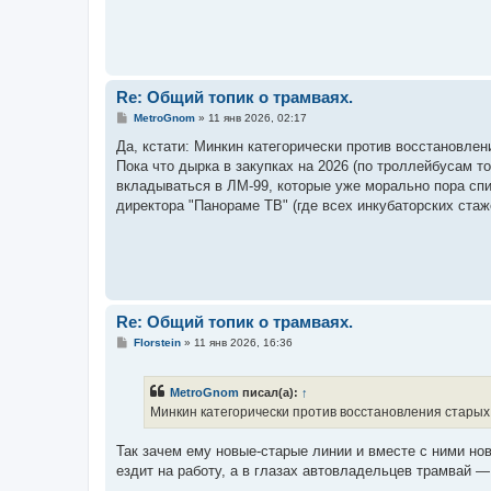
Re: Общий топик о трамваях.
С
MetroGnom
»
11 янв 2026, 02:17
о
о
Да, кстати: Минкин категорически против восстановлени
б
Пока что дырка в закупках на 2026 (по троллейбусам т
щ
е
вкладываться в ЛМ-99, которые уже морально пора сп
н
директора "Панораме ТВ" (где всех инкубаторских стаж
и
е
Re: Общий топик о трамваях.
С
Florstein
»
11 янв 2026, 16:36
о
о
б
MetroGnom
писал(а):
↑
щ
е
Минкин категорически против восстановления старых 
н
и
е
Так зачем ему новые-старые линии и вместе с ними но
ездит на работу, а в глазах автовладельцев трамвай —