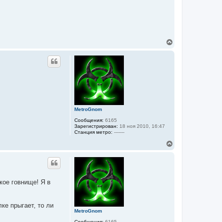
В
е
р
н
у
т
ь
с
я
к
MetroGnom
н
а
Сообщения:
6165
ч
Зарегистрирован:
18 ноя 2010, 16:47
а
Станция метро:
-------
л
В
у
е
р
н
у
т
кое гoвнище! Я в
ь
с
я
ке прыгает, то ли
к
MetroGnom
н
а
Сообщения:
6165