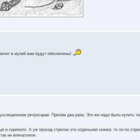
билет в музей вам будут обеспечены!
ухсекционном ретросарае. Причём два раза. Это же надо было купить та
щё и скрипело. А уж проход стрелок это отдельная сказка: то ли по стрел
 так не впечатлили.