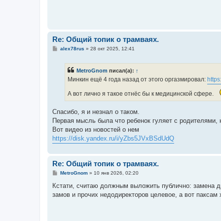
Re: Общий топик о трамваях.
С
alex78rus
»
28 окт 2025, 12:41
о
о
б
MetroGnom
писал(а):
↑
щ
е
Минкин ещё 4 года назад от этого оргазмировал:
https
н
и
А вот лично я такое отнёс бы к медицинской сфере.
е
Спасибо, я и незнал о таком.
Первая мысль была что ребенок гуляет с родителями, 
Вот видео из новостей о нем
https://disk.yandex.ru/i/yZbs5JVxBSdUdQ
Re: Общий топик о трамваях.
С
MetroGnom
»
10 янв 2026, 02:20
о
о
Кстати, считаю должным выложить публично: замена д
б
замов и прочих недодиректоров целевое, а вот паксам 
щ
е
н
и
е