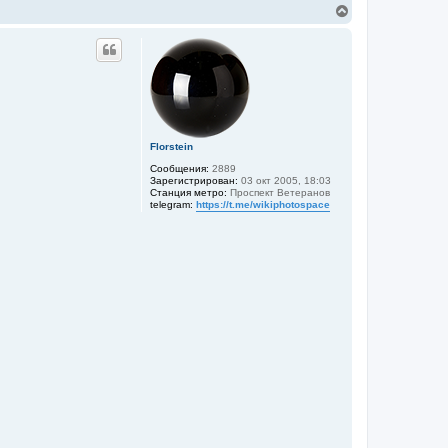
В
е
р
н
у
т
ь
с
я
к
Florstein
н
а
Сообщения:
2889
ч
Зарегистрирован:
03 окт 2005, 18:03
а
Станция метро:
Проспект Ветеранов
telegram:
https://t.me/wikiphotospace
л
у