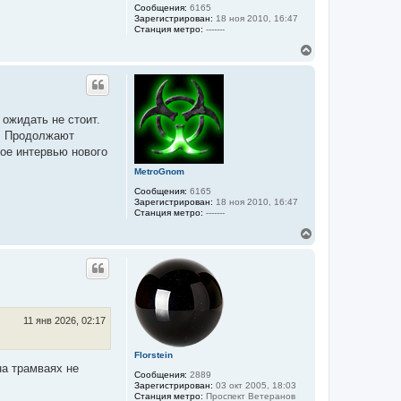
а
Сообщения:
6165
ч
Зарегистрирован:
18 ноя 2010, 16:47
а
Станция метро:
-------
л
В
у
е
р
н
у
т
 ожидать не стоит.
ь
а. Продолжают
с
я
ое интервью нового
к
MetroGnom
н
а
Сообщения:
6165
ч
Зарегистрирован:
18 ноя 2010, 16:47
а
Станция метро:
-------
л
В
у
е
р
н
у
т
ь
с
11 янв 2026, 02:17
я
к
Florstein
н
на трамваях не
а
Сообщения:
2889
ч
Зарегистрирован:
03 окт 2005, 18:03
а
Станция метро:
Проспект Ветеранов