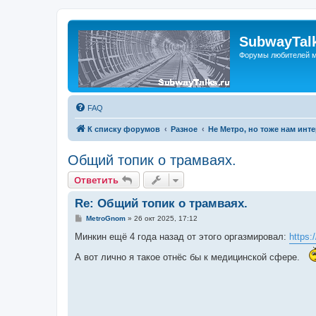
SubwayTalk
Форумы любителей м
FAQ
К списку форумов
Разное
Не Метро, но тоже нам инт
Общий топик о трамваях.
Ответить
Re: Общий топик о трамваях.
С
MetroGnom
»
26 окт 2025, 17:12
о
о
Минкин ещё 4 года назад от этого оргазмировал:
https:
б
щ
А вот лично я такое отнёс бы к медицинской сфере.
е
н
и
е