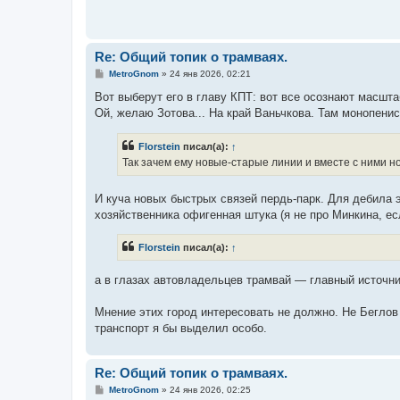
Re: Общий топик о трамваях.
С
MetroGnom
»
24 янв 2026, 02:21
о
о
Вот выберут его в главу КПТ: вот все осознают масшт
б
Ой, желаю Зотова... На край Ваньчкова. Там монопенис
щ
е
н
Florstein
писал(а):
↑
и
е
Так зачем ему новые-старые линии и вместе с ними н
И куча новых быстрых связей пердь-парк. Для дебила э
хозяйственника офигенная штука (я не про Минкина, есл
Florstein
писал(а):
↑
а в глазах автовладельцев трамвай — главный источник 
Мнение этих город интересовать не должно. Не Беглов
транспорт я бы выделил особо.
Re: Общий топик о трамваях.
С
MetroGnom
»
24 янв 2026, 02:25
о