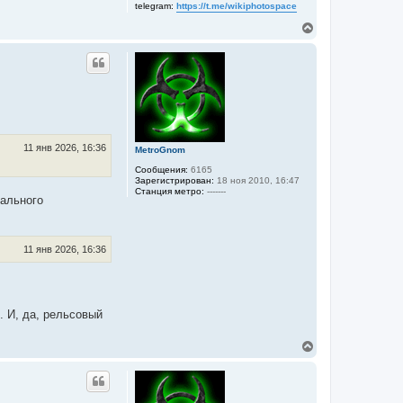
telegram:
https://t.me/wikiphotospace
л
у
В
е
р
н
у
т
ь
с
я
к
11 янв 2026, 16:36
MetroGnom
н
а
Сообщения:
6165
ч
Зарегистрирован:
18 ноя 2010, 16:47
а
Станция метро:
-------
мального
л
у
11 янв 2026, 16:36
. И, да, рельсовый
В
е
р
н
у