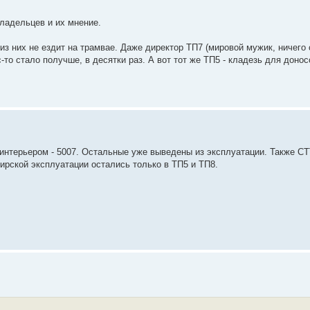
владельцев и их мнение.
из них не ездит на трамвае. Даже директор ТП7 (мировой мужик, ничего 
-то стало получше, в десятки раз. А вот тот же ТП5 - кладезь для донос
интерьером - 5007. Остальные уже выведены из эксплуатации. Также С
жирской эксплуатации остались только в ТП5 и ТП8.