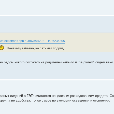
://electrotrans.spb.ru/novosti/202 ... i536236305
Поначалу забавно, но пять лет подряд...
но рядом никого похожего на родителей небыло и "за рулем" сидел явно
раных сидений в ГЭТе считается нецелевым расходованием средств. Со
хрен, а не удобства. То же самое по экономии освещения и отопления.