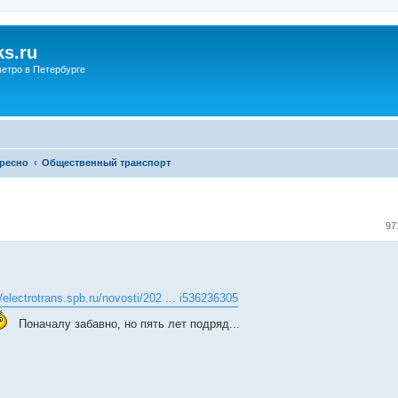
s.ru
етро в Петербурге
ересно
Общественный транспорт
97
//electrotrans.spb.ru/novosti/202 ... i536236305
Поначалу забавно, но пять лет подряд...