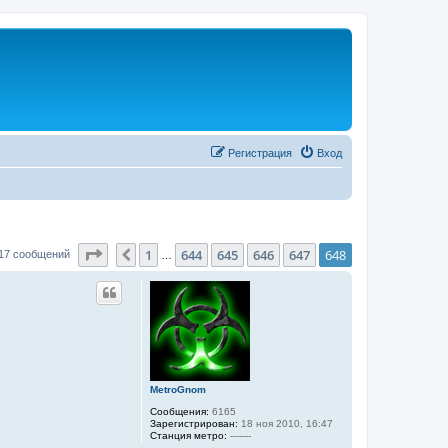
Регистрация
Вход
Страница
648
из
648
1
644
645
646
647
648
Пред.
17 сообщений
…
MetroGnom
Сообщения:
6165
Зарегистрирован:
18 ноя 2010, 16:47
Станция метро:
-------