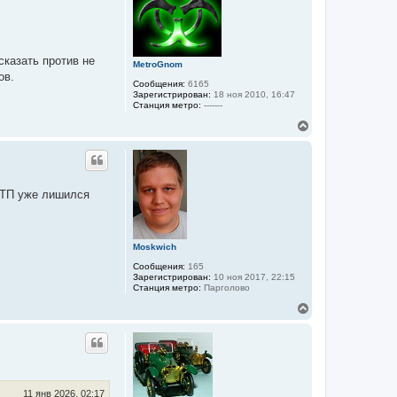
т
ь
с
я
к
сказать против не
MetroGnom
н
ов.
а
Сообщения:
6165
ч
Зарегистрирован:
18 ноя 2010, 16:47
а
Станция метро:
-------
л
В
у
е
р
н
у
т
ТТП уже лишился
ь
с
я
к
Moskwich
н
а
Сообщения:
165
ч
Зарегистрирован:
10 ноя 2017, 22:15
а
Станция метро:
Парголово
л
В
у
е
р
н
у
т
ь
с
11 янв 2026, 02:17