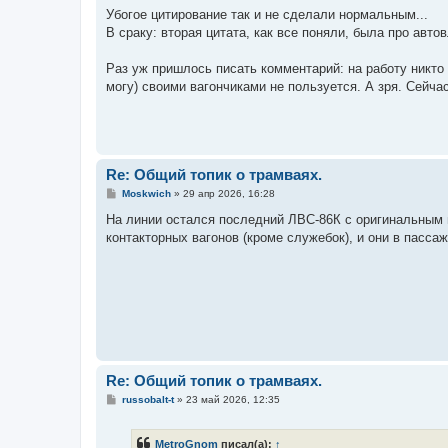
о
Убогое цитирование так и не сделали нормальным...
б
В сраку: вторая цитата, как все поняли, была про авто
щ
е
н
Раз уж пришлось писать комментарий: на работу никто 
и
е
могу) своими вагончиками не пользуется. А зря. Сейчас
Re: Общий топик о трамваях.
С
Moskwich
»
29 апр 2026, 16:28
о
о
На линии остался последний ЛВС-86К с оригинальным 
б
контакторных вагонов (кроме служебок), и они в пасса
щ
е
н
и
е
Re: Общий топик о трамваях.
С
russobalt-t
»
23 май 2026, 12:35
о
о
б
MetroGnom
писал(а):
↑
щ