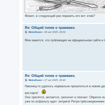
Может, в следующий раз поразить его вот этим?
Re: Общий топик о трамваях.
С
MetroGnom
»
26 окт 2025, 20:02
о
о
Мне кажется, что публикация на официальном сайте и 
б
щ
е
н
и
е
Re: Общий топик о трамваях.
С
MetroGnom
»
27 окт 2025, 20:43
о
о
Наконец-то удалось нормально прокатиться в новом дв
б
щ
восторге!
е
Оно трясётся, мотается, грохочет и лязгает. Обратно е
н
и
уже по асфальту едет: интрига! Ретро-трёхсекционники
е