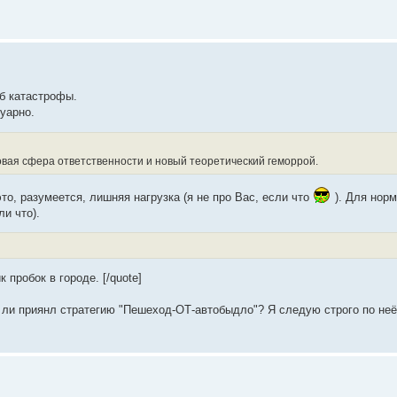
аб катастрофы.
уарно.
овая сфера ответственности и новый теоретический геморрой.
то, разумеется, лишняя нагрузка (я не про Вас, если что
). Для нор
и что).
пробок в городе. [/quote]
 ли приянл стратегию "Пешеход-ОТ-автобыдло"? Я следую строго по неё