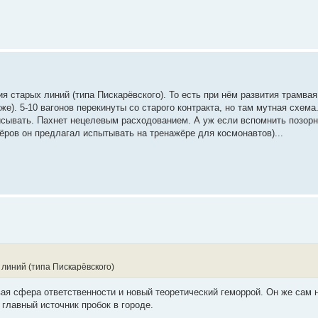
я старых линий (типа Пискарёвского). То есть при нём развития трамвая
оже). 5-10 вагонов перекинуты со старого контракта, но там мутная схем
исывать. Пахнет нецелевым расходованием. А уж если вспомнить позорн
ёров он предлагал испытывать на тренажёре для космонавтов)...
линий (типа Пискарёвского)
вая сфера ответственности и новый теоретический геморрой. Он же сам 
 главный источник пробок в городе.