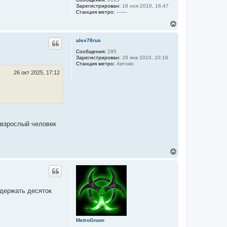
ч
Зарегистрирован:
18 ноя 2010, 16:47
а
Станция метро:
-------
л
В
у
е
р
alex78rus
н
у
Сообщения:
295
Зарегистрирован:
28 янв 2010, 10:16
т
Станция метро:
Автово
ь
с
26 окт 2025, 17:12
я
к
н
а
ч
а
л
 взрослый человек
у
В
е
р
н
у
т
держать десяток
ь
с
я
к
MetroGnom
н