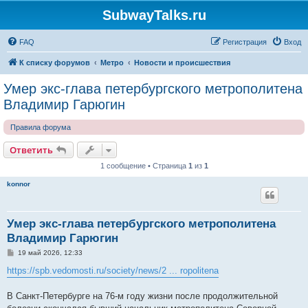
SubwayTalks.ru
FAQ
Регистрация
Вход
К списку форумов
Метро
Новости и происшествия
Умер экс-глава петербургского метрополитена
Владимир Гарюгин
Правила форума
Ответить
1 сообщение • Страница
1
из
1
konnor
Умер экс-глава петербургского метрополитена
Владимир Гарюгин
С
19 май 2026, 12:33
о
о
https://spb.vedomosti.ru/society/news/2 ... ropolitena
б
щ
е
В Санкт-Петербурге на 76-м году жизни после продолжительной
н