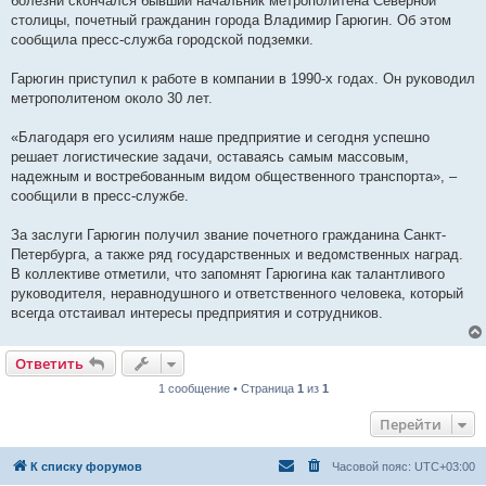
болезни скончался бывший начальник метрополитена Северной
и
е
столицы, почетный гражданин города Владимир Гарюгин. Об этом
сообщила пресс-служба городской подземки.
Гарюгин приступил к работе в компании в 1990-х годах. Он руководил
метрополитеном около 30 лет.
«Благодаря его усилиям наше предприятие и сегодня успешно
решает логистические задачи, оставаясь самым массовым,
надежным и востребованным видом общественного транспорта», –
сообщили в пресс-службе.
За заслуги Гарюгин получил звание почетного гражданина Санкт-
Петербурга, а также ряд государственных и ведомственных наград.
В коллективе отметили, что запомнят Гарюгина как талантливого
руководителя, неравнодушного и ответственного человека, который
всегда отстаивал интересы предприятия и сотрудников.
Ответить
1 сообщение • Страница
1
из
1
Перейти
К списку форумов
Часовой пояс:
UTC+03:00