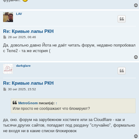
LAV
Re: Кривые лапы РКН
С
28 окт 2025, 06:46
о
о
Да, довольно давно Йота не даёт читать форум, недавно попробовал
б
с Теле2 - та же история (
щ
е
н
и
darkglare
е
Re: Кривые лапы РКН
С
30 окт 2025, 15:52
о
о
б
MetroGnom
писал(а):
↑
щ
е
Или просто не соображают что блокируют?
н
и
е
да, оно. форум на зарубежном хостинге или за Cloudflare - как и
тысячи других сайтов, попадает под раздачу "случайно", формально
не входя ни в какие списки блокировок