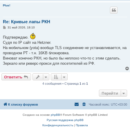
Plus!
Re: Кривые лапы РКН
С
31 май 2026, 18:10
о
о
Подтверждаю.
б
щ
Судя по IP сайт на Hetzner.
е
На мобильном (yota) вообще TLS соединение не устанавливается, на
н
и
проводном РТ - т.н. 16KB блокировка.
е
Виноват конечно РКН, но было бы неплохо что-то с этим сделать.
Зеркало или реверс-прокси для посетителей из РФ.
Ответить
4 сообщения • Страница
1
из
1
Перейти
К списку форумов
Часовой пояс:
UTC+03:00
Создано на основе
phpBB
® Forum Software © phpBB Limited
Русская поддержка phpBB
Конфиденциальность
|
Правила