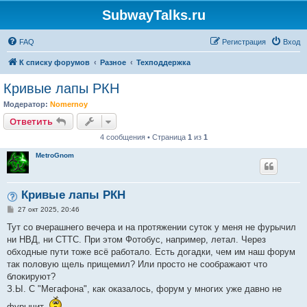
SubwayTalks.ru
FAQ
Регистрация
Вход
К списку форумов
Разное
Техподдержка
Кривые лапы РКН
Модератор:
Nomernoy
Ответить
4 сообщения • Страница
1
из
1
MetroGnom
Кривые лапы РКН
С
27 окт 2025, 20:46
о
о
Тут со вчерашнего вечера и на протяжении суток у меня не фурычил
б
ни НВД, ни СТТС. При этом Фотобус, например, летал. Через
щ
е
обходные пути тоже всё работало. Есть догадки, чем им наш форум
н
так половую щель прищемил? Или просто не соображают что
и
е
блокируют?
З.Ы. С "Мегафона", как оказалось, форум у многих уже давно не
фурычит.