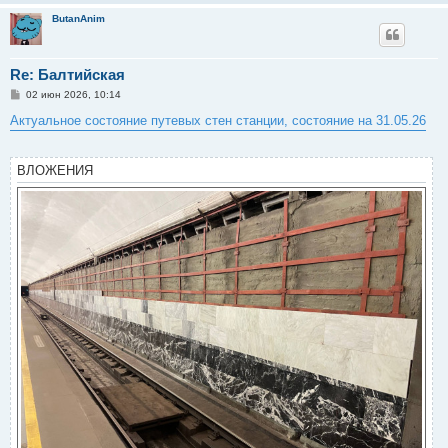
и
ButanAnim
е
Re: Балтийская
С
02 июн 2026, 10:14
о
о
Актуальное состояние путевых стен станции, состояние на 31.05.26
б
щ
е
н
ВЛОЖЕНИЯ
и
е