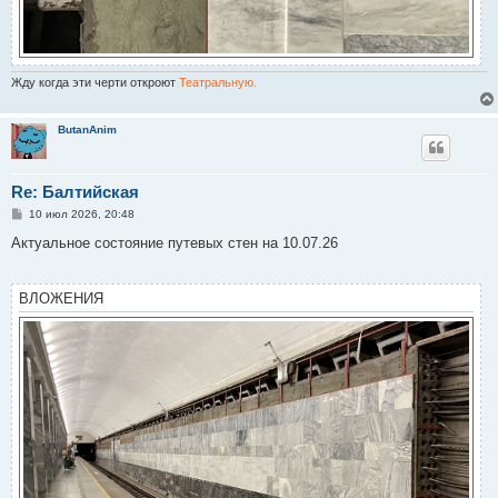
Жду когда эти черти откроют
Театральную.
ButanAnim
Re: Балтийская
С
10 июл 2026, 20:48
о
о
Актуальное состояние путевых стен на 10.07.26
б
щ
е
н
ВЛОЖЕНИЯ
и
е