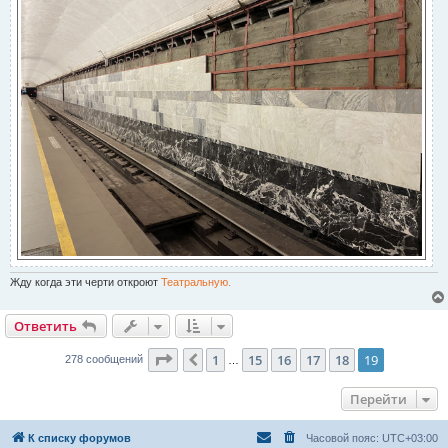
Жду когда эти черти откроют
Театральную.
Ответить
Страница
19
из
19
1
15
16
17
18
19
Пред.
278 сообщений
…
Перейти
К списку форумов
Часовой пояс:
UTC+03:00