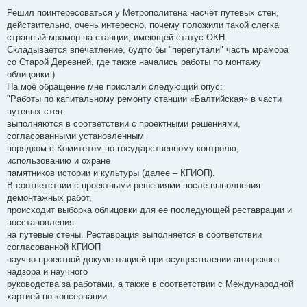
о
о
Решил поинтересоваться у Метрополитена насчёт путевых стен,
б
действительно, очень интересно, почему положили такой слегка
щ
е
странный мрамор на станции, имеющей статус ОКН.
н
Складывается впечатление, будто бы "перепутали" часть мрамора
и
е
со Старой Деревней, где также начались работы по монтажу
облицовки:)
На моё обращение мне прислали следующий опус:
"Работы по капитальному ремонту станции «Балтийская» в части
путевых стен
выполняются в соответствии с проектными решениями,
согласованными установленным
порядком с Комитетом по государственному контролю,
использованию и охране
памятников истории и культуры (далее – КГИОП).
В соответствии с проектными решениями после выполнения
демонтажных работ,
происходит выборка облицовки для ее последующей реставрации и
восстановления
на путевые стены. Реставрация выполняется в соответствии
согласованной КГИОП
научно‑проектной документацией при осуществлении авторского
надзора и научного
руководства за работами, а также в соответствии с Международной
хартией по консервации