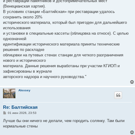
и реставрации памятников и достопримечательных мест
(Венецианская хартия).
В условиях станции «Балтийская» при реставрации удалось
сохранить около 20%
исторического материала, который был пригоден для дальнейшего
использования
и установки в специальные кассеты (облицовка на относе). С целью
однозначной
идентификации исторического материала приняты технические
решения по раскладке
облицовки на путевых стенах станции для четкого разграничения
нового и исторического
материала. Данные решения выработаны при участии КГИОП и
зафиксированы в журнале
авторского надзора и научного руководства."
Alexsey
Re: Балтийская
С
01 июн 2026, 23:53
о
о
Лучше бы они ничего не делали, чем городить солянку. Там были
б
нормальные стены
щ
е
н