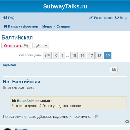
SubwayTalks.ru
FAQ
Регистрация
Вход
К списку форумов
Метро
Станции
Балтийская
Ответить
Страница
19
из
19
1
15
16
17
18
19
Пред.
278 сообщений
…
Адмирал
Re: Балтийская
С
25 апр 2026, 14:52
о
о
б
ButanAnim
писал(а):
↑
щ
е
Что с эти делать? Это ж уродство полное....
н
и
е
Не эстетично, зато дёшево, надёжно и практично... ©
Florstein