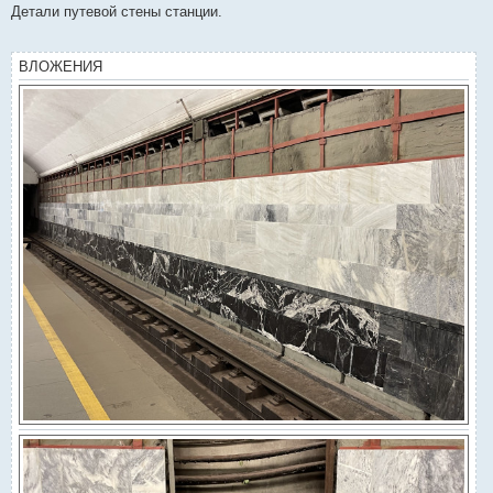
о
Детали путевой стены станции.
б
щ
е
н
ВЛОЖЕНИЯ
и
е