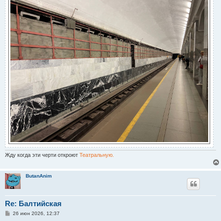
Жду когда эти черти откроют
Театральную.
ButanAnim
Re: Балтийская
С
26 июн 2026, 12:37
о