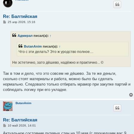
Re: Балтийская
С
25 апр 2026, 15:16
о
о
б
Адмирал
писал(а):
↑
щ
е
н
ButanAnim
писал(а):
↑
и
е
Что с эти делать? Это ж уродство полное....
Не эстетично, зато дёшево, надёжно и практично... ©
Так в том и дело, что это совсем не дёшево. За те же деньги,
сколько стоят материалы и работа, можно было бы сделать
нормально. Следовало только отбирать мрамор при закупке партий и
соблюдать логику при его укладке.
ButanAnim
Re: Балтийская
С
10 май 2026, 14:01
о
о
Актуальное состояние путевых стен на 10 мая (с прошедшим вас 9