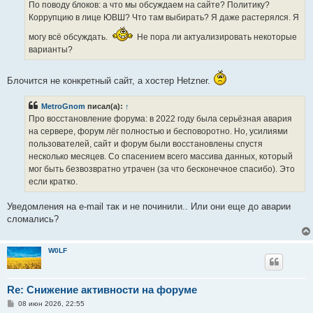
По поводу блоков: а что мы обсуждаем на сайте? Политику?
Коррупцию в лице ЮВШ? Что там выбирать? Я даже растерялся. Я
могу всё обсуждать.
Не пора ли актуализировать некоторые
варианты?
Блочится не конкретный сайт, а хостер Hetzner.
MetroGnom
писал(а):
↑
Про восстановление форума: в 2022 году была серьёзная авария
на сервере, форум лёг полностью и бесповоротно. Но, усилиями
пользователей, сайт и форум были восстановлены спустя
несколько месяцев. Со спасением всего массива данных, который
мог быть безвозвратно утрачен (за что бесконечное спасибо). Это
если кратко.
Уведомления на e-mail так и не починили.. Или они еще до аварии
сломались?
W0LF
Re: Снижение активности на форуме
С
08 июн 2026, 22:55
о