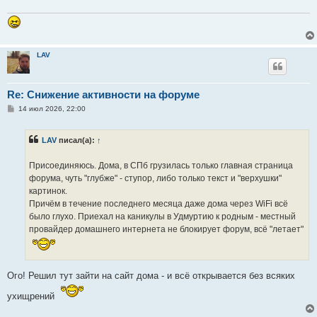
е
н
и
е
LAV
Re: Снижение активности на форуме
С
14 июл 2026, 22:00
о
о
б
LAV
писал(а):
↑
щ
е
н
Присоединяюсь. Дома, в СПб грузилась только главная страница
и
е
форума, чуть "глубже" - ступор, либо только текст и "верхушки"
картинок.
Причём в течение последнего месяца даже дома через WiFi всё
было глухо. Приехал на каникулы в Удмуртию к родным - местный
провайдер домашнего интернета не блокирует форум, всё "летает"
Ого! Решил тут зайти на сайт дома - и всё открывается без всяких
ухищрений