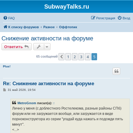
SubwayTalks.ru
FAQ
Регистрация
Вход
К списку форумов
Разное
Оффтопик
Снижение активности на форуме
Ответить
1
2
3
4
5
Пред.
65 сообщений
Plus!
Re: Снижение активности на форуме
С
31 май 2026, 19:54
о
о
б
MetroGnom
писал(а):
↑
щ
е
Лично у меня (с доблестного Ростелекома, разные районы СПб)
н
форум или не загружается вообще, или загружается в виде
и
е
порноконструктора из серии "угадай куда нажать и подожди пять
минут".
<...>