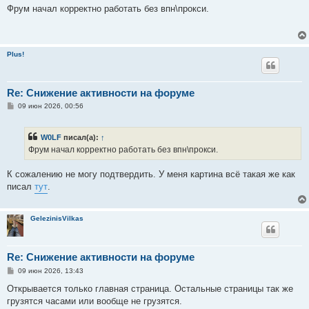
о
Фрум начал корректно работать без впн\прокси.
б
щ
е
н
и
Plus!
е
Re: Снижение активности на форуме
С
09 июн 2026, 00:56
о
о
б
W0LF
писал(а):
↑
щ
е
Фрум начал корректно работать без впн\прокси.
н
и
е
К сожалению не могу подтвердить. У меня картина всё такая же как
писал
тут
.
GelezinisVilkas
Re: Снижение активности на форуме
С
09 июн 2026, 13:43
о
о
Открывается только главная страница. Остальные страницы так же
б
грузятся часами или вообще не грузятся.
щ