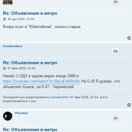
Re: Объявления в метро
С
30 дек 2025, 12:10
о
о
Вчера ехал в "Юбилейном", записи старые.
б
щ
е
н
и
CreativeStIve
е
Re: Объявления в метро
С
07 фев 2026, 21:56
о
о
Нашёл 2 ОДЗ в одном видео конца 1980-х:
б
https://youtube.com/watch?v=8qcqFwhRxMc
На 5:18 Я думаю, что
щ
е
объявляет Быков, на 6:47 - Чернявский.
н
и
е
Последний раз редактировалось
CreativeStIve
07 фев 2026, 22:03, всего
редактировалось 1 раз.
Florstein
Re: Объявления в метро