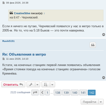
С
08 фев 2026, 16:38
о
о
б
CreativeStIve
писал(а):
↑
щ
е
на 6:47 - Чернявский.
н
и
е
Если я ничего не путаю, Чернявский появился у нас в метро только в
2005-м. Но то, что на 5:18 Быков — это почти наверняка.
Rusik5151
Re: Объявления в метро
С
11 июн 2026, 14:10
о
о
Кстати, на конечных станциях первой линии появились объявления
б
«Время стоянки поезда на конечных станциях ограничена» голосом
щ
е
Кремнёва.
н
и
е
Ответить
Страница
142
из
142
1
138
139
140
141
142
Пред.
2122 сообщения
…
Перейти