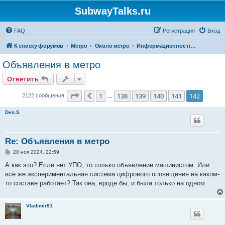
SubwayTalks.ru
FAQ
Регистрация
Вход
К списку форумов
Метро
Около метро
Информационное пространство и дизайн
Объявления в метро
Ответить
Страница
142
из
142
1
138
139
140
141
142
Пред.
2122 сообщения
…
Den.S
Re: Объявления в метро
С
20 ноя 2024, 22:59
о
о
А как это? Если нет УПО, то только объявление машинистом. Или
б
всё же экспериментальная система цифрового оповещения на каком-
щ
е
то составе работает? Так она, вроде бы, и была только на одном
н
и
е
Vladimir91