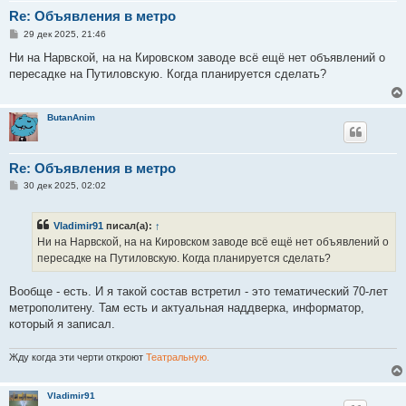
Re: Объявления в метро
С
29 дек 2025, 21:46
о
о
Ни на Нарвской, на на Кировском заводе всё ещё нет объявлений о
б
пересадке на Путиловскую. Когда планируется сделать?
щ
е
н
и
ButanAnim
е
Re: Объявления в метро
С
30 дек 2025, 02:02
о
о
б
Vladimir91
писал(а):
↑
щ
е
Ни на Нарвской, на на Кировском заводе всё ещё нет объявлений о
н
пересадке на Путиловскую. Когда планируется сделать?
и
е
Вообще - есть. И я такой состав встретил - это тематический 70-лет
метрополитену. Там есть и актуальная наддверка, информатор,
который я записал.
Жду когда эти черти откроют
Театральную.
Vladimir91