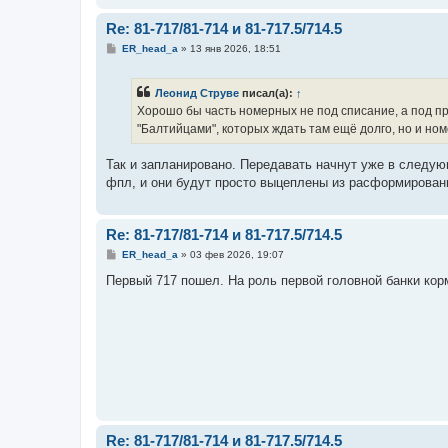
Re: 81-717/81-714 и 81-717.5/714.5
С
ER_head_a
»
13 янв 2026, 18:51
о
о
б
Леонид Струве
писал(а):
↑
щ
е
Хорошо бы часть номерных не под списание, а под п
н
"Балтийцами", которых ждать там ещё долго, но и но
и
е
Так и запланировано. Передавать начнут уже в следующ
фпл, и они будут просто выцеплены из расформирован
Re: 81-717/81-714 и 81-717.5/714.5
С
ER_head_a
»
03 фев 2026, 19:07
о
о
Первый 717 пошел. На роль первой головной банки кор
б
щ
е
н
и
е
Re: 81-717/81-714 и 81-717.5/714.5