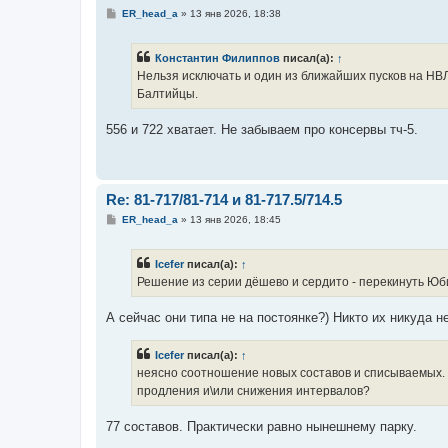
С
ER_head_a
»
13 янв 2026, 18:38
о
о
б
Константин Филиппов
писал(а):
↑
щ
е
Нельзя исключать и один из ближайших пусков на НВЛ
н
Балтийцы.
и
е
556 и 722 хватает. Не забываем про консервы тч-5.
Re: 81-717/81-714 и 81-717.5/714.5
С
ER_head_a
»
13 янв 2026, 18:45
о
о
б
Icefer
писал(а):
↑
щ
е
Решение из серии дёшево и сердито - перекинуть Юби
н
и
е
А сейчас они типа не на постоянке?) Никто их никуда 
Icefer
писал(а):
↑
неясно соотношение новых составов и списываемых. з
продления и\или снижения интервалов?
77 составов. Практически равно нынешнему парку.