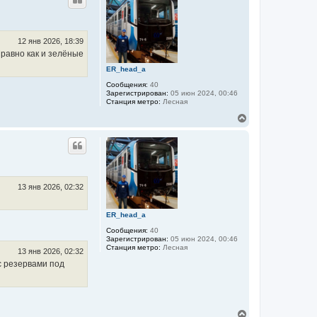
н
ф
у
о
т
р
ь
м
с
12 янв 2026, 18:39
а
я
ц
равно как и зелёные
и
к
я
ER_head_a
н
п
а
Сообщения:
40
о
ч
Зарегистрирован:
05 июн 2024, 00:46
л
а
Станция метро:
Лесная
ь
л
з
В
о
у
е
в
а
р
т
н
е
у
л
т
я
ь
К
с
13 янв 2026, 02:32
о
н
я
с
к
т
ER_head_a
н
а
а
н
Сообщения:
40
ч
т
Зарегистрирован:
05 июн 2024, 00:46
а
и
Станция метро:
Лесная
13 янв 2026, 02:32
н
л
с резервами под
Ф
у
и
л
и
п
п
В
о