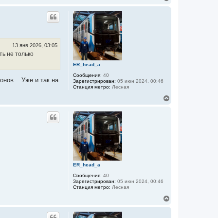
е
в
р
н
у
т
ь
с
13 янв 2026, 03:05
я
ть не только
к
ER_head_a
н
а
Сообщения:
40
ч
нов... Уже и так на
Зарегистрирован:
05 июн 2024, 00:46
а
Станция метро:
Лесная
л
В
у
е
р
н
у
т
ь
с
я
к
ER_head_a
н
а
Сообщения:
40
ч
Зарегистрирован:
05 июн 2024, 00:46
а
Станция метро:
Лесная
л
В
у
е
р