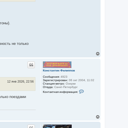
гоны).
ность не только
В
е
р
н
у
Константин Филиппов
т
Сообщения:
4923
ь
Зарегистрирован:
06 окт 2004, 11:02
с
12 янв 2026, 22:56
Станция метро:
Озерки
я
Откуда:
Санкт-Петербург
к
К
Контактная информация:
н
о
олько поездами
н
а
т
ч
а
а
к
л
т
у
н
В
а
е
я
р
и
н