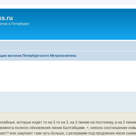
s.ru
етро в Петербурге
ции вагонов Петербургского Метрополитена
ейные. которые ездят то на 3 то на 2, на 3 линию на постоянку, а на 2 лини
 момента полного обновления линии Балтийцами. +, неясно соотношение новы
вают? или закупают таки чуть больше, с резервами под продления и\или сни