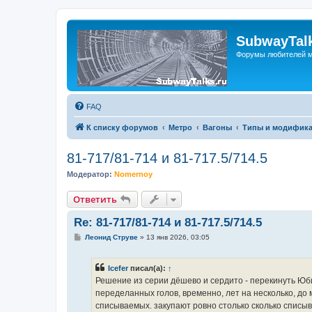
SubwayTalk
Форумы любителей м
FAQ
К списку форумов
Метро
Вагоны
Типы и модифика
81-717/81-714 и 81-717.5/714.5
Модератор:
Nomernoy
Ответить
Re: 81-717/81-714 и 81-717.5/714.5
С
Леонид Струве
»
13 янв 2026, 03:05
о
о
б
Icefer
писал(а):
↑
щ
е
Решение из серии дёшево и сердито - перекинуть Юбил
н
переделанных голов, временно, лет на несколько, до
и
е
списываемых. закупают ровно столько сколько списы