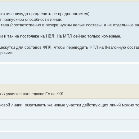
ективе никуда продлевать не предполагается).
ел пропускной способности линии.
тава (соответственно в резерв нужны целые составы, а не отдельные ва
Они и так на постоянке на НВЛ. На МПЛ сейчас только номерные.
межутки для составов ФПЛ, чтобы переводить ФПЛ на 8-вагонную состав
ерными.
ых участков, как недавно Ем на ККЛ.
 новой линии, обкатывать же новые участки действующих линий можно т