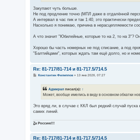
Закупают чуть больше.
Не под продление точно (МПЛ даже в отдалённой персп
А интервал в час пик и так 1:40, это практически пред
Насколько я понимаю, причина в нерасцепляемости сос
А что значит "Юбилейные, которые то на 2, то на 3"? 
Хорошо бы часть номерных не под списание, а под про
"Балтийцами", которых ждать там ещё долго, но и ном
Re: 81-717/81-714 и 81-717.5/714.5
С
Константин Филиппов
»
13 янв 2026, 07:27
о
о
б
Адмирал
писал(а):
↑
щ
е
Может, вообще имелись в виду в основном обкатки нов
н
и
е
Это вряд ли, в случае с ККЛ был редкий случай пуска
самих линий.
Ꙁа Россию!!!
Re: 81-717/81-714 и 81-717.5/714.5