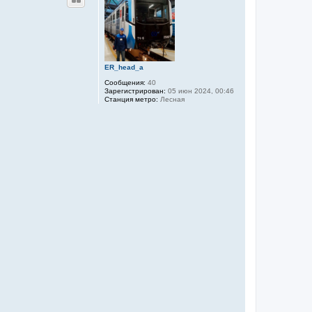
н
у
т
ь
с
я
к
ER_head_a
н
а
Сообщения:
40
ч
Зарегистрирован:
05 июн 2024, 00:46
а
Станция метро:
Лесная
л
у