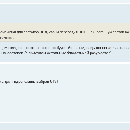
ромежутки для составов ФПЛ, чтобы переводить ФПЛ на 8-вагонную составнос
мерными.
ем году, но это количество не будет большим, ведь основная часть ваго
ных составов (с приходом остальных Фиолетычей разумеется).
ма для гидроножниц выбран 8494.