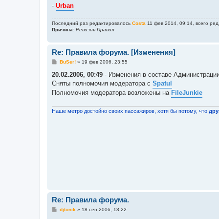
-
Urban
Последний раз редактировалось
Costa
11 фев 2014, 09:14, всего ред
Причина:
Ревизия Правил
Re: Правила форума. [Изменения]
С
BuSer!
»
19 фев 2006, 23:55
о
о
20.02.2006, 00:49
- Изменения в составе Администраци
б
Сняты полномочия модератора с
Spatul
щ
е
Полномочия модератора возложены на
FileJunkie
н
и
е
Наше метро достойно своих пассажиров, хотя бы потому, что
дру
Re: Правила форума.
С
djtonik
»
18 сен 2006, 18:22
о