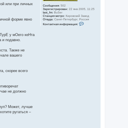
той или при личных
Сообщения:
502
Зарегистрирован:
22 янв 2005, 11:25
last_fm:
BuSer
Станция метро:
Кировский Завод
оричной форме явно
Откуда:
Санкт-Петербург, Россия
К
Контактная информация:
о
н
т
аТурЕ у мОего кеНта
а
а и подавно.
к
т
н
кста. Также не
а
я
ачале вашего
и
н
ф
о
а, скорее всего
р
м
а
ц
и
отиворечат
я
учае не должно
п
о
л
ь
з
тлуп? Может, лучше
о
хотите ругаться –
в
а
т
е
л