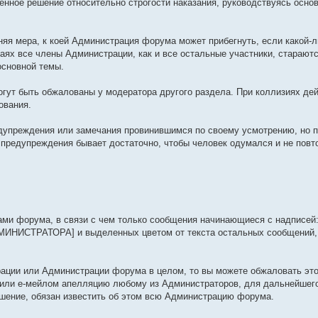
венное решение относительно строгости наказания, руководствуясь осн
айняя мера, к коей Администрация форума может прибегнуть, если какой-
аях все члены Администрации, как и все остальные участники, стараютс
сновной темы.
гут быть обжалованы у модератора другого раздела. При коллизиях де
ования.
дупреждения или замечания провинившимся по своему усмотрению, но п
о предупреждения бывает достаточно, чтобы человек одумался и не повт
ми форума, в связи с чем только сообщения начинающиеся с надписей:
НИСТРАТОРА] и выделенных цветом от текста остальных сообщений,
рации или Администрации форума в целом, то вы можете обжаловать это
 или е-мейлом апелляцию любому из Администраторов, для дальнейшего
шение, обязан известить об этом всю Администрацию форума.