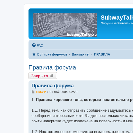
SubwayTalk
Форумы любителей м
FAQ
К списку форумов
Внимание!
ПРАВИЛА
Правила форума
Закрыто
Правила форума
С
BuSer!
»
01 май 2005, 02:23
о
о
1.
Правила хорошего тона, которым настоятельно р
б
щ
е
1.1. Перед тем, как отправить сообщение задумайтесь 
н
сообщение интересным хотя бы для нескольких читате
и
е
почти наверняка будет извлечена на поверхность и мо
1.2. Настоятельно рекомендуется воздержаться от ма