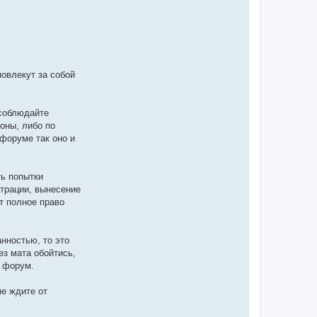
я
B
u
S
e
r
!
овлекут за собой
 соблюдайте
оны, либо по
форуме так оно и
ть попытки
трации, вынесение
т полное право
нностью, то это
ез мата обойтись,
в форум.
не ждите от