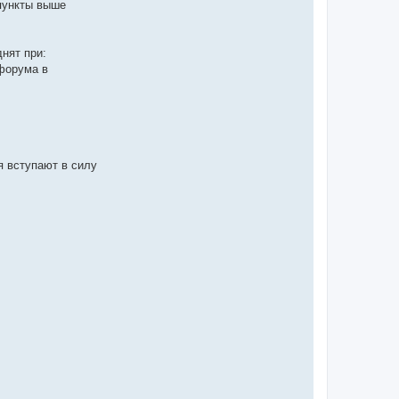
пункты выше
нят при:
форума в
я вступают в силу