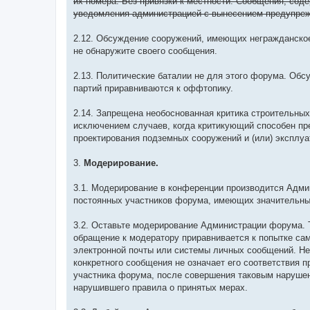
их номера. Без привязки к местности. Сообщения, сод
уведомления администрацией с вынесением предупре
2.12. Обсуждение сооружений, имеющих негражданское 
не обнаружите своего сообщения.
2.13. Политические баталии не для этого форума. Обс
партий приравниваются к оффтопику.
2.14. Запрещена необоснованная критика строительных 
исключением случаев, когда критикующий способен пр
проектирования подземных сооружений и (или) эксплу
3.
Модерирование.
3.1. Модерирование в конференции производится Адм
постоянных участников форума, имеющих значительный
3.2. Оставьте модерирование Администрации форума.
обращение к модератору приравнивается к попытке с
электронной почты или системы личных сообщений. Не
конкретного сообщения не означает его соответствия 
участника форума, после совершения таковым наруше
нарушившего правила о принятых мерах.