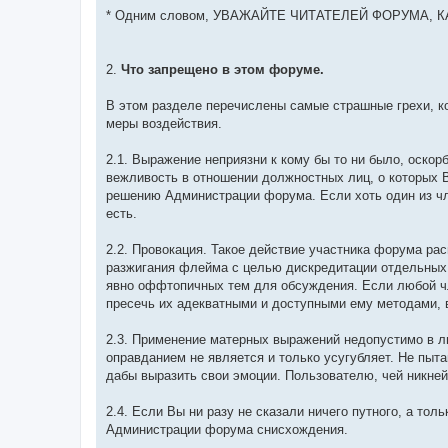
* Одним словом, УВАЖАЙТЕ ЧИТАТЕЛЕЙ ФОРУМА, К
2.
Что запрещено в этом форуме.
В этом разделе перечислены самые страшные грехи, ко
меры воздействия.
2.1. Выражение неприязни к кому бы то ни было, оско
вежливость в отношении должностных лиц, о которых 
решению Администрации форума. Если хоть один из чл
есть.
2.2. Провокация. Такое действие участника форума ра
разжигания флейма с целью дискредитации отдельных
явно оффтопичных тем для обсуждения. Если любой чл
пресечь их адекватными и доступными ему методами, 
2.3. Применение матерных выражений недопустимо в л
оправданием не является и только усугубляет. Не пыт
дабы выразить свои эмоции. Пользователю, чей никней
2.4. Если Вы ни разу не сказали ничего путного, а тол
Администрации форума снисхождения.