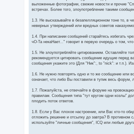
выложенные фотографии, свежие новости и прочие "Сп
встречах. Более того, злоупотребление такими сообще
1.3. Не высказывайте в безапелляционном тоне то, в 
неверных утверждений или вредных советов наказуемо
1.4. При написании сообщений старайтесь избегать чре
чО-Та некаНает..." говорит в первую очередь о том, ч
1.5. Не злоупотребляйте цитированием. Оставляйте то
рекомендуется цитировать сообщение идущие перед ва
сообщения укажите это (Для "Ник":, to "niсk": и т.п.)
1.6. Не нужно повторять одно и то же сообщение или в
означает, что либо Вы поставили в тупик весь форум, л
1.7. Пожалуйста, не отвечайте в форуме на провокацио
правилам. Сообщения типа "тут кругом одни козлы" д
плодить поток ответов.
1.8. Если у Вас плохое настроение, или Вас кто-то об
отложить решение и отсылку до завтра? В противном с
используйте "личные сообщения", IСQ или любые друг