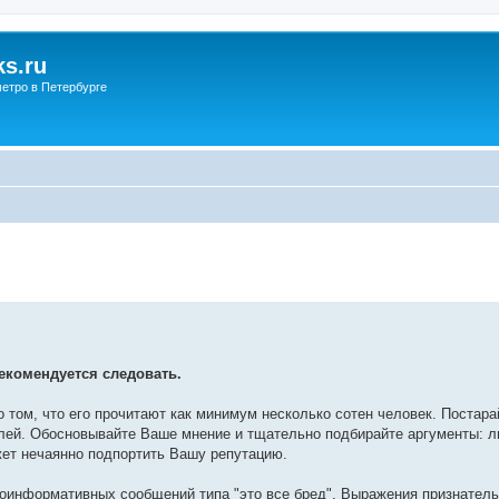
s.ru
етро в Петербурге
екомендуется следовать.
о том, что его прочитают как минимум несколько сотен человек. Постар
лей. Обосновывайте Ваше мнение и тщательно подбирайте аргументы: л
жет нечаянно подпортить Вашу репутацию.
лоинформативных сообщений типа "это все бред". Выражения признатель