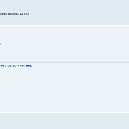
актировалось 12 раз.
и
гого
метро у нас
нет
.