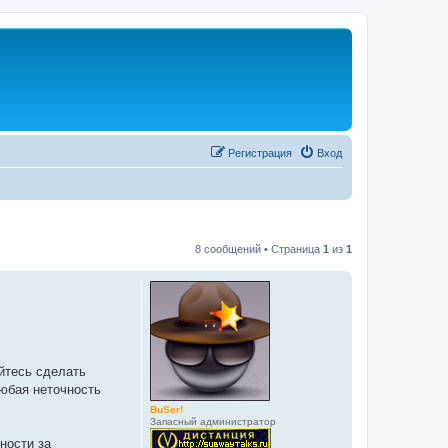
Регистрация
Вход
8 сообщений • Страница
1
из
1
айтесь сделать
юбая неточность
BuSer!
Запасный администратор
ности за