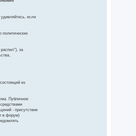
ельного
 удивляйтесь, если
о политических
распил"), за
ьства,
 состоящей из
ума. Публичное
 средствами
щений - присутствие
п в форум)
ведомлять