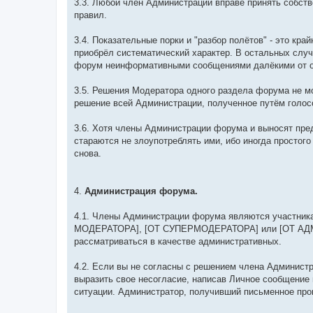
3.3. Любой член Администрации вправе принять собст
правил.
3.4. Показательные порки и "разбор полётов" - это кр
приобрёл систематический характер. В остальных случ
форум неинформативными сообщениями далёкими от о
3.5. Решения Модератора одного раздела форума не мо
решение всей Администрации, полученное путём голос
3.6. Хотя члены Администрации форума и выносят пре
стараются не злоупотреблять ими, ибо иногда простог
снова.
4.
Администрация форума.
4.1. Члены Администрации форума являются участника
МОДЕРАТОРА], [ОТ СУПЕРМОДЕРАТОРА] или [ОТ АДМИ
рассматриваться в качестве административных.
4.2. Если вы не согласны с решением члена Админист
выразить свое несогласие, написав Личное сообщение
ситуации. Администратор, получивший письменное про