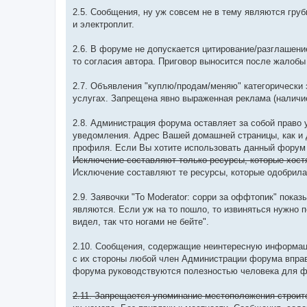
2.5. Сообщения, ну уж совсем не в тему являются гру
и электроплит.
2.6. В форуме не допускается цитирование/разглашени
то согласия автора. Приговор выносится после жалобы
2.7. Объявления "куплю/продам/меняю" категорически
услугах. Запрещена явно выраженная реклама (наличи
2.8. Администрация форума оставляет за собой право 
уведомления. Адрес Вашей домашней страницы, как и
профиля. Если Вы хотите использовать данный форум 
Исключение составляют только ресурсы, которые хостя
Исключение составляют те ресурсы, которые одобрила 
2.9. Заявочки "To Moderator: сорри за оффтопик" пока
являются. Если уж на то пошло, то извиняться нужно 
видел, так что ногами не бейте".
2.10. Сообщения, содержащие неинтересную информац
с их стороны любой член Администрации форума вправ
форума руководствуются полезностью человека для 
2.11. Запрещается упоминание местоположения строит