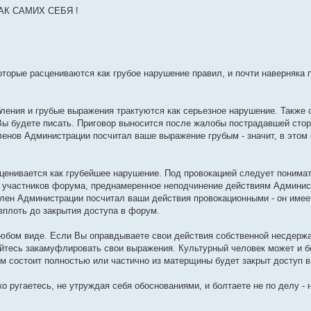
АК САМИХ СЕБЯ !
торые расцениваются как грубое нарушение правил, и почти наверняка п
рбления и грубые выражения трактуются как серьезное нарушение. Также
Вы будете писать. Приговор выносится после жалобы пострадавшей стор
енов Администрации посчитал ваше выражение грубым - значит, в этом 
сценивается как грубейшее нарушение. Под провокацией следует понима
 участников форума, преднамеренное неподчинение действиям Админис
ен Администрации посчитал ваши действия провокационными - он имее
вплоть до закрытия доступа в форум.
юбом виде. Если Вы оправдываете свои действия собственной несдержа
айтесь закамуфлировать свои выражения. Культурный человек может и б
м состоит полностью или частично из матерщины будет закрыт доступ 
ько ругаетесь, не утруждая себя обоснованиями, и болтаете не по делу - 