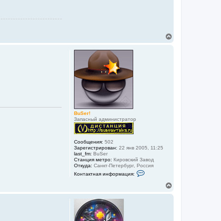
В
е
р
н
у
т
ь
с
я
к
н
а
BuSer!
ч
Запасный администратор
а
л
у
Сообщения:
502
Зарегистрирован:
22 янв 2005, 11:25
last_fm:
BuSer
Станция метро:
Кировский Завод
Откуда:
Санкт-Петербург, Россия
К
Контактная информация:
о
н
В
т
е
а
р
к
н
т
у
н
а
т