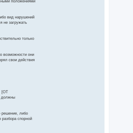
овными положениями
либо вид нарушений
я не загружать
йствительно только
о возможности они
орял свои действия
 [ОТ
 должны
 решение, либо
 разбора спорной