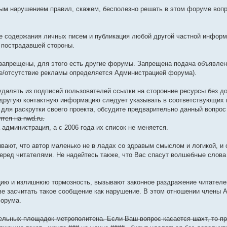
бым нарушением правил, скажем, бесполезно решать в этом форуме воп
е содержания личных писем и публикация любой другой частной информ
 пострадавшей стороны.
 запрещены, для этого есть другие форумы. Запрещена подача объявлен
е/отсутствие рекламы определяется Администрацией форума).
удалять из подписей пользователей ссылки на сторонние ресурсы без д
 другую контактную информацию следует указывать в соответствующих
для раскрутки своего проекта, обсудите предварительно данный вопрос
тся на nwd.ru.
администрация, а с 2006 года их список не меняется.
зывают, что автор маленько не в ладах со здравым смыслом и логикой, и
перед читателями. Не надейтесь также, что Вас спасут волшебные слова
ию и излишнюю тормозность, вызывают законное раздражение читателей
е засчитать такое сообщение как нарушение. В этом отношении члены 
форума.
ельных площадок метрополитена. Если Ваш вопрос касается шахт, то п