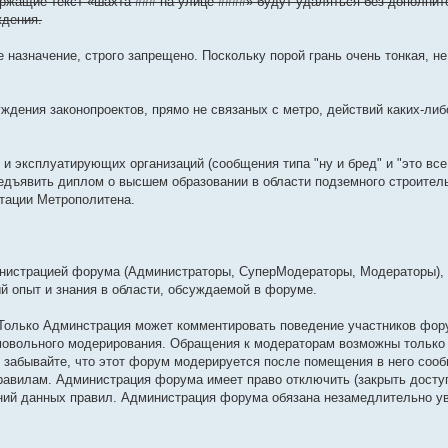
ержащие текст «шахта ### на улице ####» будут удаляться без дополнит
ждения.
назначение, строго запрещено. Поскольку порой грань очень тонкая, не
уждения законопроектов, прямо не связаных с метро, действий каких-либ
и эксплуатирующих организаций (сообщения типа "ну и бред" и "это все 
едъявить диплом о высшем образовании в области подземного строител
атации Метрополитена.
инистрацией форума (Администраторы, СуперМодераторы, Модераторы),
 опыт и знания в области, обсуждаемой в форуме.
 Только Админстрация может комментировать поведение участников фор
амовольного модерирования. Обращения к модераторам возможны только
 забывайте, что этот форум модерируется после помещения в него сооб
правилам. Администрация форума имеет право отключить (закрыть досту
ний данных правил. Администрация форума обязана незамедлительно у