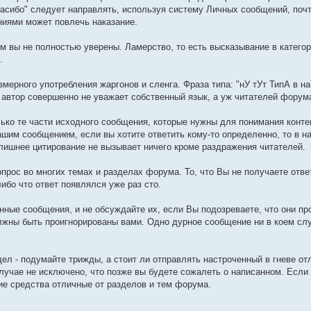
асибо" следует направлять, используя систему Личных сообщений, поч
ниями может повлечь наказание.
чем вы не полностью уверены. Ламерство, то есть высказывание в катег
.
змерного употребления жаргонов и сленга. Фраза типа: "нУ тУт ТипА в н
то автор совершенно не уважает собственный язык, а уж читателей форум
лько те части исходного сообщения, которые нужны для понимания конте
шим сообщением, если вы хотите ответить кому-то определенно, то в н
. Излишнее цитирование не вызывает ничего кроме раздражения читателей.
опрос во многих темах и разделах форума. То, что Вы не получаете ответ
ибо что ответ появлялся уже раз сто.
нные сообщения, и не обсуждайте их, если Вы подозреваете, что они пр
олжны быть проигнорированы вами. Одно дурное сообщение ни в коем сл
идел - подумайте трижды, а стоит ли отправлять настроченный в гневе о
лучае не исключено, что позже вы будете сожалеть о написанном. Если 
ие средства отличные от разделов и тем форума.