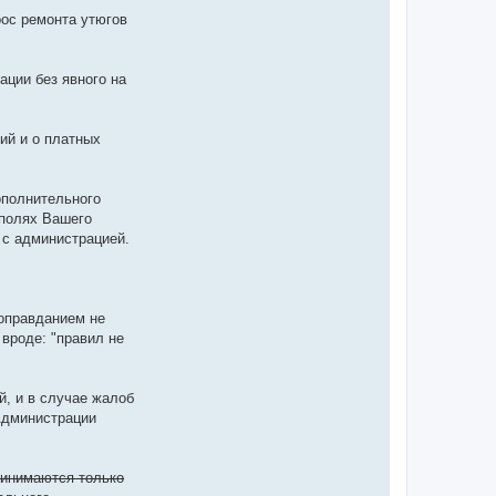
рос ремонта утюгов
ации без явного на
ий и о платных
ополнительного
 полях Вашего
 с администрацией.
 оправданием не
 вроде: "правил не
, и в случае жалоб
Администрации
ринимаются только