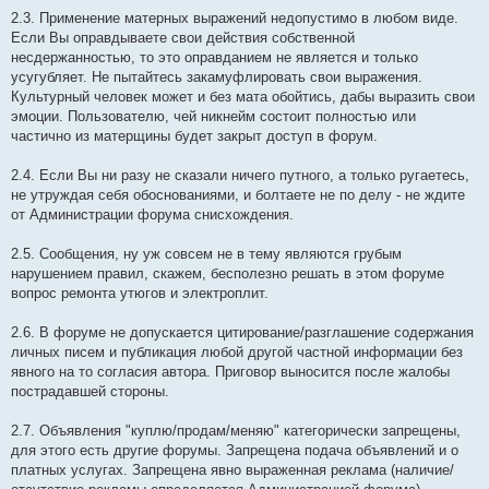
2.3. Применение матерных выражений недопустимо в любом виде.
Если Вы оправдываете свои действия собственной
несдержанностью, то это оправданием не является и только
усугубляет. Не пытайтесь закамуфлировать свои выражения.
Культурный человек может и без мата обойтись, дабы выразить свои
эмоции. Пользователю, чей никнейм состоит полностью или
частично из матерщины будет закрыт доступ в форум.
2.4. Если Вы ни разу не сказали ничего путного, а только ругаетесь,
не утруждая себя обоснованиями, и болтаете не по делу - не ждите
от Администрации форума снисхождения.
2.5. Сообщения, ну уж совсем не в тему являются грубым
нарушением правил, скажем, бесполезно решать в этом форуме
вопрос ремонта утюгов и электроплит.
2.6. В форуме не допускается цитирование/разглашение содержания
личных писем и публикация любой другой частной информации без
явного на то согласия автора. Приговор выносится после жалобы
пострадавшей стороны.
2.7. Объявления "куплю/продам/меняю" категорически запрещены,
для этого есть другие форумы. Запрещена подача объявлений и о
платных услугах. Запрещена явно выраженная реклама (наличие/