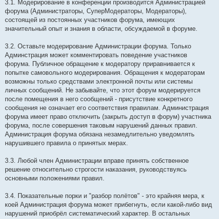
3.1. Модерирование в конференции производится Администрацией
форума (Администраторы, СуперМодераторы, Модераторы),
состоящей из постоянных участников форума, имеющих
значительный опыт и знания в области, обсуждаемой в форуме.
3.2. Оставьте модерирование Администрации форума. Только
Админстрация может комментировать поведение участников
форума. Публичное обращение к модератору приравнивается к
попытке самовольного модерирования. Обращения к модераторам
возможны только средствами электронной почты или системы
личных сообщений. Не забывайте, что этот форум модерируется
после помещения в него сообщений - присутствие конкретного
сообщения не означает его соответствия правилам. Администрация
форума имеет право отключить (закрыть доступ в форум) участника
форума, после совершения таковым нарушений данных правил.
Администрация форума обязана незамедлительно уведомлять
нарушившего правила о принятых мерах.
3.3. Любой член Администрации вправе принять собственное
решение относительно строгости наказания, руководствуясь
основными положениями правил.
3.4. Показательные порки и "разбор полётов" - это крайняя мера, к
коей Администрация форума может прибегнуть, если какой-либо вид
нарушений приобрёл систематический характер. В остальных