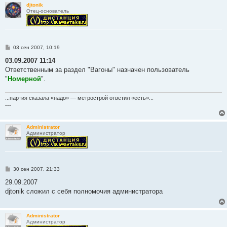
djtonik
Отец-основатель
С
03 сен 2007, 10:19
о
о
03.09.2007 11:14
б
Ответственным за раздел "Вагоны" назначен пользователь
щ
е
"
Номерной
".
н
и
е
...партия сказала «надо» — метрострой ответил «есть»...
---
Administrator
Администратор
С
30 сен 2007, 21:33
о
о
29.09.2007
б
djtonik сложил с себя полномочия администратора
щ
е
н
и
Administrator
е
Администратор