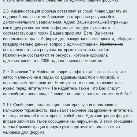
отсутствие рекламы определяется Администрацией форума).
2.8. Администрация форума оставляет за собой право удалять из
подписей пользователей ссылки на сторонние ресурсы без
дополнительного уведомления. Адрес Вашей домашней страницы,
как и другую контактную информацию следует указывать в
соответствующих полях Вашего профиля. Если Вы хотите
использовать данный форум для раскрутки своего проекта, обсудите
предварительно данный вопрос с администрацией.
Исключение
составляют только ресурсы, которые хостятся на nwd.ru.
Исключение составляют те ресурсы, которые одобрила
администрация, а с 2006 года их список не меняется.
2.9. Заявочки "To Moderator: сорри за оффтопик" показывают, что
автор маленько не в ладах со здравым смыслом и логикой, и
оправданием не являются. Если уж на то пошло, то извиняться
нужно перед читателями. Не надейтесь также, что Вас спасут
волшебные слова вроде: "правил не видел, так что ногами не бейте".
2.10. Сообщения, содержащие неинтересную информацию и
излишнюю тормозность, вызывают законное раздражение читателей,
и в случае жалоб с их стороны любой член Администрации форума
вправе засчитать такое сообщение как нарушение. В этом отношении
члены Администрации форума руководствуются полезностью
человека для форума.