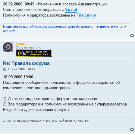
о
20.02.2006, 00:49
- Изменения в составе Администрации
б
Сняты полномочия модератора с
Spatul
щ
е
Полномочия модератора возложены на
FileJunkie
н
и
е
Наше метро достойно своих пассажиров, хотя бы потому, что
другого
метро у
нас
нет
.
djtonik
Отец-основатель
Re: Правила форума.
С
18 сен 2006, 18:22
о
о
18.09.2006 19:00
б
Настоящим сообщением пользователи форума извещаются об
щ
е
изменении в составе администрации:
н
и
е
1) Институт модераторов на форуме ликвидирован.
2) Все модераторские полномочия возложены на супермодератора
Filejunkie и администрацию форума.
...партия сказала «надо» — метрострой ответил «есть»...
---