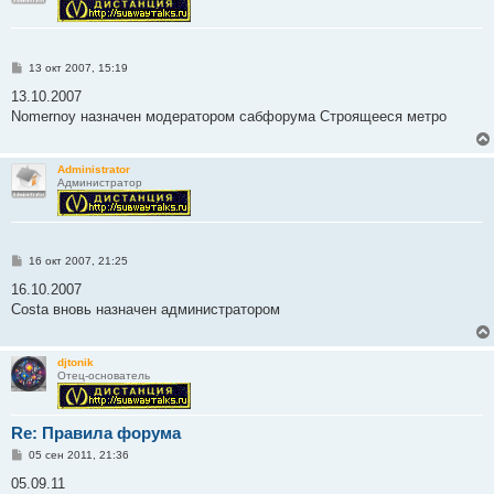
С
13 окт 2007, 15:19
о
о
13.10.2007
б
Nomernoy назначен модератором сабфорума Строящееся метро
щ
е
н
и
Administrator
е
Администратор
С
16 окт 2007, 21:25
о
о
16.10.2007
б
Costa вновь назначен администратором
щ
е
н
и
djtonik
е
Отец-основатель
Re: Правила форума
С
05 сен 2011, 21:36
о
о
05.09.11
б