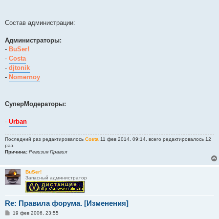
Состав администрации:
Администраторы:
-
BuSer!
-
Costa
-
djtonik
-
Nomernoy
СуперМодераторы:
-
Urban
Последний раз редактировалось
Costa
11 фев 2014, 09:14, всего редактировалось 12
раз.
Причина:
Ревизия Правил
BuSer!
Запасный администратор
Re: Правила форума. [Изменения]
С
19 фев 2006, 23:55
о