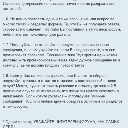
Излишнее цитирование не вызывает ничего кроме раздражения
читателей.
1.6. Не нужно повторять одно и то же сообщение или вопрос во
многих темах и разделах форума. То, что Вы не получаете ответа,
скорее всего означает, что либо Вы поставили в тупик весь форум,
либо что ответ появлялся уже раз сто.
1.7. Пожалуйста, не отвечайте в форуме на провокационные
сообщения, и не обсуждайте их, если Вы подозреваете, что они
противоречат правилам. Сообщения типа "тут кругом одни козлы"
должны быть проигнорированы вами. Одно дурное сообщение ни в
коем случае не должно плодить поток ответов.
1.8. Если у Вас плохое настроение, или Вас кто-то обидел -
подумайте трижды, а стоит ли отправлять настроченный в гневе
отлуп? Может, лучше отложить решение и отсылку до завтра? В
противном случае не исключено, что позже вы будете сожалеть о
написанном. Если хотите ругаться – используйте "личные
сообщения", IСQ или любые другие средства отличные от разделов
и тем форума.
* Одним словом, УВАЖАЙТЕ ЧИТАТЕЛЕЙ ФОРУМА, КАК САМИХ
СЕБЯ !