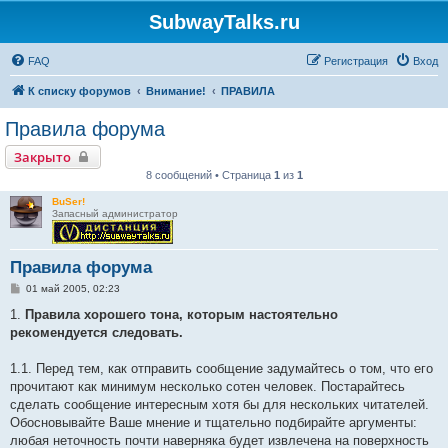
SubwayTalks.ru
FAQ
Регистрация
Вход
К списку форумов
Внимание!
ПРАВИЛА
Правила форума
Закрыто
8 сообщений • Страница
1
из
1
BuSer!
Запасный администратор
Правила форума
С
01 май 2005, 02:23
о
о
1.
Правила хорошего тона, которым настоятельно
б
рекомендуется следовать.
щ
е
н
1.1. Перед тем, как отправить сообщение задумайтесь о том, что его
и
е
прочитают как минимум несколько сотен человек. Постарайтесь
сделать сообщение интересным хотя бы для нескольких читателей.
Обосновывайте Ваше мнение и тщательно подбирайте аргументы:
любая неточность почти наверняка будет извлечена на поверхность