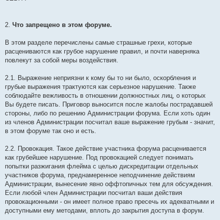
2.
Что запрещено в этом форуме.
В этом разделе перечислены самые страшные грехи, которые
расцениваются как грубое нарушение правил, и почти наверняка
повлекут за собой меры воздействия.
2.1. Выражение неприязни к кому бы то ни было, оскорбления и
грубые выражения трактуются как серьезное нарушение. Также
соблюдайте вежливость в отношении должностных лиц, о которых
Вы будете писать. Приговор выносится после жалобы пострадавшей
стороны, либо по решению Администрации форума. Если хоть один
из членов Администрации посчитал ваше выражение грубым - значит,
в этом форуме так оно и есть.
2.2. Провокация. Такое действие участника форума расценивается
как грубейшее нарушение. Под провокацией следует понимать
попытки разжигания флейма с целью дискредитации отдельных
участников форума, преднамеренное неподчинение действиям
Администрации, вынесение явно оффтопичных тем для обсуждения.
Если любой член Администрации посчитал ваши действия
провокационными - он имеет полное право пресечь их адекватными и
доступными ему методами, вплоть до закрытия доступа в форум.