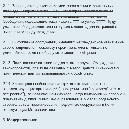
2.11. Запрещается упоминание местоположения строительных
площадок метрополитена. Если Ваш вопрос касается шахт, то
принимаются только их номера. Без привязки к местности.
Сообщения, содержащие текст «шахта ### на улице ####» будут
удаляться без дополнительного уведомления администрацией с
вынесением предупреждения.
2.12. Обсуждение сооружений, имеющих негражданское назначение,
строго запрещено. Поскольку порой грань очень тонкая, не
удивляйтесь, если не обнаружите своего сообщения.
2.13. Политические баталии не для этого форума. Обсуждения
законопроектов, прямо не связаных с метро, действий каких-либо
политических партий приравниваются к оффтопику.
2.14. Запрещена необоснованная критика строительных и
эксплуатирующих организаций (сообщения типа "ну и бред" и "это
все распил"), за исключением случаев, когда критикующий способен
предъявить диплом о высшем образовании в области подземного
строительства, проектирования подземных сооружений и (или)
эксплуатации Метрополитена.
3.
Модерирование.