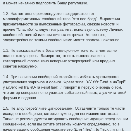
и может нечаянно подпортить Вашу репутацию.
1.2. Настоятельно рекомендуется воздержаться от
малоинформативных сообщений типа "это все бред". Выражения
признательности за выложенные фотографии, свежие новости и
прочие "Спасибо" следует направлять, используя систему Личных
сообщений, почтой или при личных встречах. Более того,
злоупотребление такими сообщениями может повлечь наказание.
1.3. Не высказывайте в безапелляционном тоне то, в чем вы не
полностью уверены. Ламерство, то есть высказывание в
категоричной форме явно неверных утверждений или вредных
советов наказуемо.
1.4. При написании сообщений старайтесь избегать чрезмерного
употребления жаргонов и сленга. Фраза типа: "нУ тУт ТипА в наТурЕ
у мОего кеНта чО-Та некаНает..." говорит в первую очередь о том,
что автор совершенно не уважает собственный язык, а уж читателей
форума и подавно.
1.5. Не злоупотребляйте цитированием. Оставляйте только те части
исходного сообщения, которые нужны для понимания контекста.
Также не рекомендуется цитировать сообщение идущие перед вашим
сообщением, если вы хотите ответить кому-то определенно, то в
начале вашего сообщения укажите это (Для "Ник":, to "niсk": и т.п.).