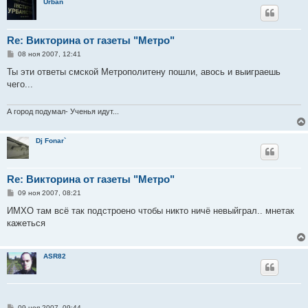
Urban
Re: Викторина от газеты "Метро"
С
08 ноя 2007, 12:41
о
о
Ты эти ответы смской Метрополитену пошли, авось и выиграешь
б
чего...
щ
е
н
и
А город подумал- Ученья идут...
е
Dj Fonar`
Re: Викторина от газеты "Метро"
С
09 ноя 2007, 08:21
о
о
ИМХО там всё так подстроено чтобы никто ничё невыйграл.. мнетак
б
кажеться
щ
е
н
и
ASR82
е
С
09 ноя 2007, 09:44