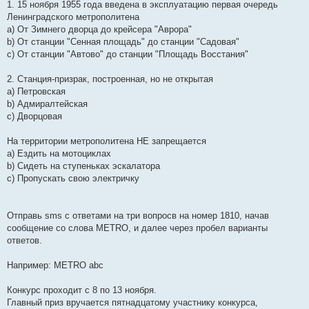
1. 15 ноября 1955 года введена в эксплуатацию первая очередь
Ленинградского метрополитена
a) От Зимнего дворца до крейсера "Аврора"
b) От станции "Сенная площадь" до станции "Садовая"
c) От станции "Автово" до станции "Площадь Восстания"
2. Станция-призрак, построенная, но не открытая
a) Петровская
b) Адмиралтейская
c) Дворцовая
На территории метрополитена НЕ запрещается
a) Ездить на мотоциклах
b) Сидеть на ступеньках эскалатора
c) Пропускать свою электричку
Отправь sms с ответами на три вопросв на номер 1810, начав
сообщение со слова METRO, и далее через пробел варианты
ответов.
Например: METRO abc
Конкурс проходит с 8 по 13 ноября.
Главный приз вручается пятнадцатому участнику конкурса,