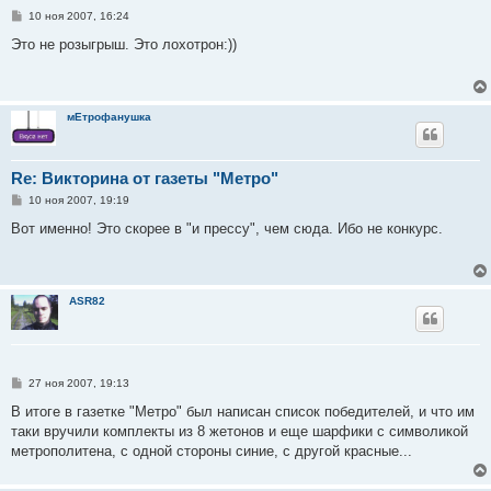
С
10 ноя 2007, 16:24
о
о
Это не розыгрыш. Это лохотрон:))
б
щ
е
н
и
мЕтрофанушка
е
Re: Викторина от газеты "Метро"
С
10 ноя 2007, 19:19
о
о
Вот именно! Это скорее в "и прессу", чем сюда. Ибо не конкурс.
б
щ
е
н
и
ASR82
е
С
27 ноя 2007, 19:13
о
о
В итоге в газетке "Метро" был написан список победителей, и что им
б
таки вручили комплекты из 8 жетонов и еще шарфики с символикой
щ
е
метрополитена, с одной стороны синие, с другой красные...
н
и
е