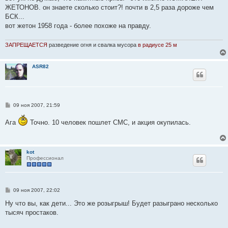
б
ЖЕТОНОВ. он знаете сколько стоит?! почти в 2,5 раза дороже чем
щ
е
БСК...
н
вот жетон 1958 года - более похоже на правду.
и
е
ЗАПРЕЩАЕТСЯ
разведение огня и свалка мусора
в радиусе 25 м
ASR82
С
09 ноя 2007, 21:59
о
о
Ага
Точно. 10 человек пошлет СМС, и акция окупилась.
б
щ
е
н
и
kot
е
Профессионал
С
09 ноя 2007, 22:02
о
о
Ну что вы, как дети... Это же розыгрыш! Будет разыграно несколько
б
тысяч простаков.
щ
е
н