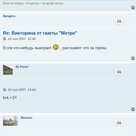
и
Если не знаешь, что делать - не делай ничего.
е
Бродяга
Re: Викторина от газеты "Метро"
С
10 ноя 2007, 12:40
о
о
Если кто-нибудь выиграет
, расскажет что за призы.
б
щ
е
н
и
Dj Fonar`
е
С
10 ноя 2007, 13:04
о
о
kot,+1!!
б
щ
е
н
и
Михаил
е