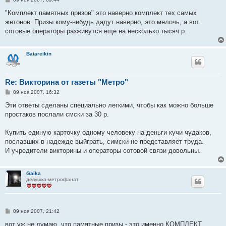
о
о
"Комплект памятных призов" это наверно комплект тех самых
б
жетонов. Призы кому-нибудь дадут наверно, это мелочь, а вот
щ
е
сотовые операторы разживутся еще на несколько тысяч р.
н
и
е
Batareikin
Re: Викторина от газеты "Метро"
С
09 ноя 2007, 16:32
о
о
Эти ответы сделаны специально легкими, чтобы как можно больше
б
простаков послали смски за 30 р.
щ
е
н
Купить единую карточку одному человеку на деньги кучи чудаков,
и
е
пославших в надежде выйграть, симски не представляет труда.
И учредители викторины и операторы сотовой связи довольны.
Gaika
девушка-метрофанат
С
09 ноя 2007, 21:42
о
о
вот уж не думаю, что памятные призы - это именно КОМПЛЕКТ