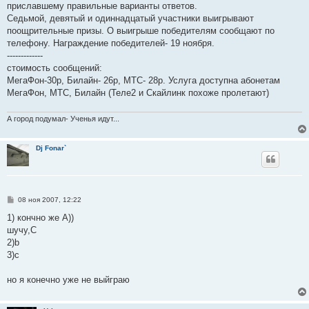
приславшему правильные варианты ответов.
Седьмой, девятый и одиннадцатый участники выигрывают
поощрительные призы. О выигрыше победителям сообщают по
телефону. Награждение победителей- 19 ноября.
-------------
стоимость сообщений:
МегаФон-30р, Билайн- 26р, МТС- 28р. Услуга доступна абонетам
МегаФон, МТС, Билайн (Теле2 и Скайлинк похоже пролетают)
А город подумал- Ученья идут...
Dj Fonar`
С
08 ноя 2007, 12:22
о
о
1) кончно же A))
б
шучу,С
щ
е
2)b
н
3)c
и
е
но я конечно уже не выйграю