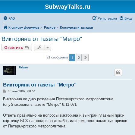
SubwayTalks.ru
FAQ
Регистрация
Вход
К списку форумов
Разное
Конкурсы и загадки
Викторина от газеты "Метро"
Ответить
1
2
След.
21 сообщение
Urban
Викторина от газеты "Метро"
С
08 ноя 2007, 08:54
о
о
Викторина ко дню рождения Петербургского метрополитена
б
(опубликована в газете "Метро" 8.11.07):
щ
е
н
Ответь правильно на вопросы викторина и выиграй главный приз-
и
е
карточку БСК на продез на декабрь или комплект памятных призов
от Петербургского метрополитена.